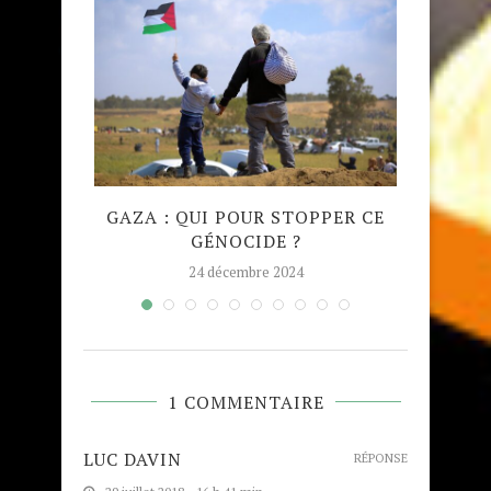
QUE
GAZA : QUI POUR STOPPER CE
MADRA
GÉNOCIDE ?
TAJW
24 décembre 2024
1 COMMENTAIRE
LUC DAVIN
RÉPONSE