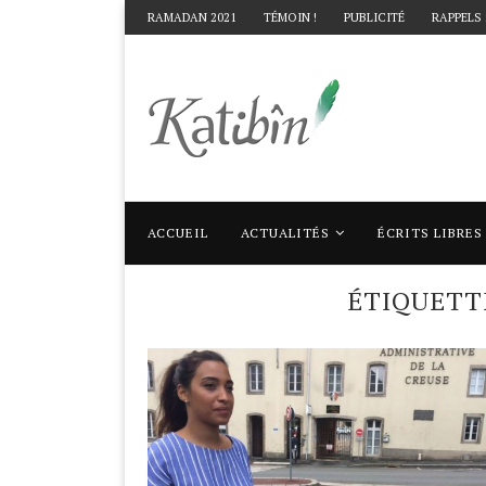
RAMADAN 2021
TÉMOIN !
PUBLICITÉ
RAPPELS
ACCUEIL
ACTUALITÉS
ÉCRITS LIBRES
Accueil
Mots clés
Articles taggés avec "
ÉTIQUETT