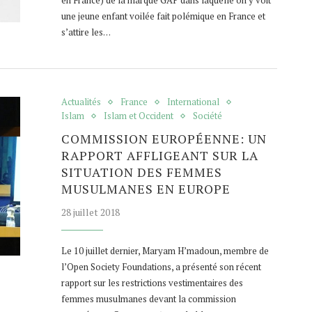
en France) de la marque GAP dans laquelle on y voit
une jeune enfant voilée fait polémique en France et
s’attire les…
Actualités
France
International
Islam
Islam et Occident
Société
COMMISSION EUROPÉENNE: UN
RAPPORT AFFLIGEANT SUR LA
SITUATION DES FEMMES
MUSULMANES EN EUROPE
28 juillet 2018
Le 10 juillet dernier, Maryam H’madoun, membre de
l’Open Society Foundations, a présenté son récent
rapport sur les restrictions vestimentaires des
femmes musulmanes devant la commission