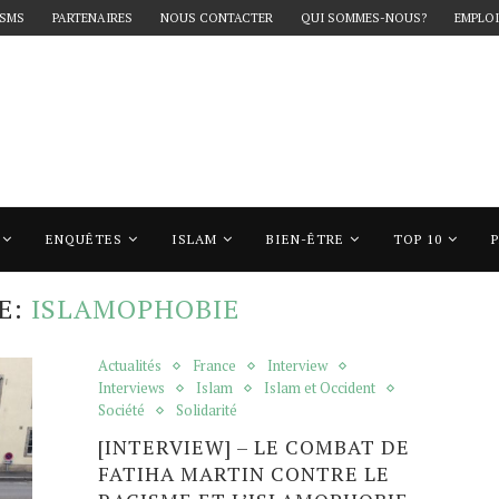
 SMS
PARTENAIRES
NOUS CONTACTER
QUI SOMMES-NOUS?
EMPLOI
ENQUÊTES
ISLAM
BIEN-ÊTRE
TOP 10
islamophobie"
E:
ISLAMOPHOBIE
Actualités
France
Interview
Interviews
Islam
Islam et Occident
Société
Solidarité
[INTERVIEW] – LE COMBAT DE
FATIHA MARTIN CONTRE LE