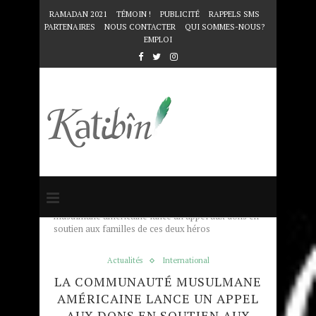
RAMADAN 2021
TÉMOIN !
PUBLICITÉ
RAPPELS SMS
PARTENAIRES
NOUS CONTACTER
QUI SOMMES-NOUS?
EMPLOI
Accueil
Actualités
La communauté
musulmane américaine lance un appel aux dons en
soutien aux familles de ces deux héros
Actualités
International
LA COMMUNAUTÉ MUSULMANE
AMÉRICAINE LANCE UN APPEL
AUX DONS EN SOUTIEN AUX