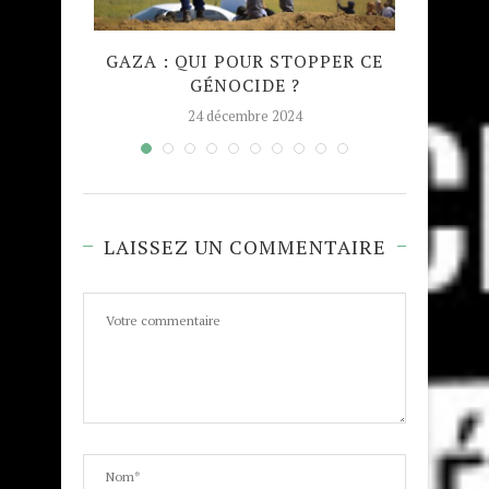
QUE
GAZA : QUI POUR STOPPER CE
MADRA
GÉNOCIDE ?
TAJW
24 décembre 2024
LAISSEZ UN COMMENTAIRE