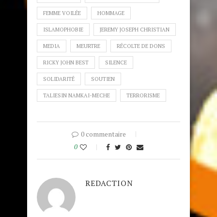
FEMME VOILÉE
HOMMAGE
ISLAMOPHOBIE
JEREMY JOSEPH CHRISTIAN
MEDIA
MEURTRE
RÉCOLTE DE DONS
RICKY JOHN BEST
SILENCE
SOLIDARITÉ
SOUTIEN
TALIESIN NAMKAI-MECHE
TERRORISME
0 commentaire
0
REDACTION