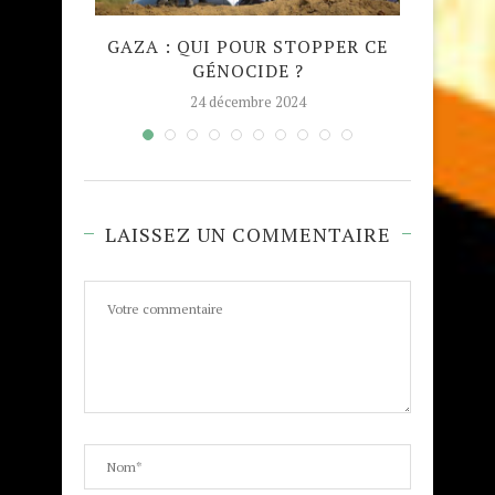
QUE
GAZA : QUI POUR STOPPER CE
MADRA
GÉNOCIDE ?
TAJW
24 décembre 2024
LAISSEZ UN COMMENTAIRE