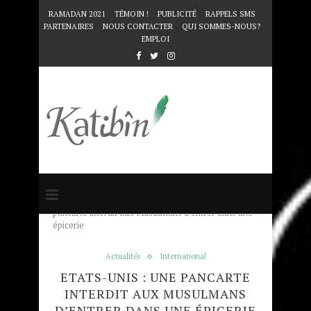
RAMADAN 2021
TÉMOIN !
PUBLICITÉ
RAPPELS SMS
PARTENAIRES
NOUS CONTACTER
QUI SOMMES-NOUS?
EMPLOI
Accueil
Actualités
Etats-Unis : Une
pancarte interdit aux Musulmans d’entrer dans une
épicerie
Actualités
International
ETATS-UNIS : UNE PANCARTE
INTERDIT AUX MUSULMANS
D’ENTRER DANS UNE ÉPICERIE