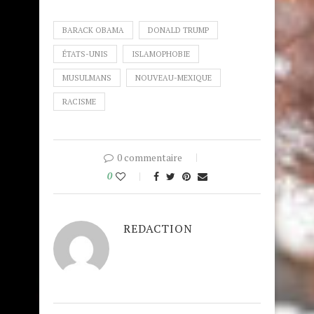
BARACK OBAMA
DONALD TRUMP
ÉTATS-UNIS
ISLAMOPHOBIE
MUSULMANS
NOUVEAU-MEXIQUE
RACISME
0 commentaire
0
REDACTION