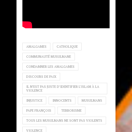
AMALGAMES
CATHOLIQUE
COMMUNAUTÉ MUSULMANE
CONDAMNER LES AMALGAMES
DISCOURS DE PAIX
IL N’EST PAS JUSTE D’IDENTIFIER L’ISLAM À LA
VIOLENCE
INJUSTICE
INNOCENTS
MUSULMANS
PAPE FRANÇOIS
TERRORISME
TOUS LES MUSULMANS NE SONT PAS VIOLENTS
VIOLENCE