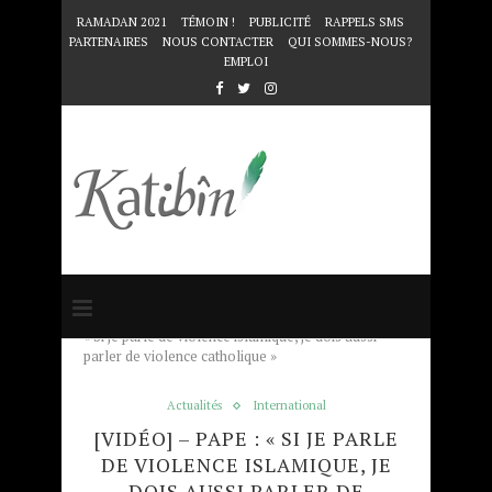
RAMADAN 2021
TÉMOIN !
PUBLICITÉ
RAPPELS SMS
PARTENAIRES
NOUS CONTACTER
QUI SOMMES-NOUS?
EMPLOI
Accueil
Actualités
[VIDÉO] – Pape :
« Si je parle de violence islamique, je dois aussi
parler de violence catholique »
Actualités
International
[VIDÉO] – PAPE : « SI JE PARLE
DE VIOLENCE ISLAMIQUE, JE
DOIS AUSSI PARLER DE