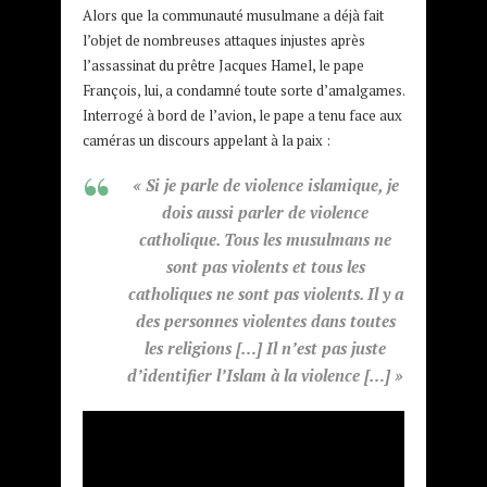
Alors que la communauté musulmane a déjà fait
l’objet de nombreuses attaques injustes après
l’assassinat du prêtre Jacques Hamel, le pape
François, lui, a condamné toute sorte d’amalgames.
Interrogé à bord de l’avion, le pape a tenu face aux
caméras un discours appelant à la paix :
« Si je parle de violence islamique, je
dois aussi parler de violence
catholique. Tous les musulmans ne
sont pas violents et tous les
catholiques ne sont pas violents. Il y a
des personnes violentes dans toutes
les religions […] Il n’est pas juste
d’identifier l’Islam à la violence […] »