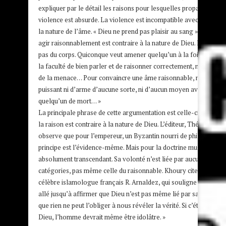
expliquer par le détail les raisons pour lesquelles propager la foi
violence est absurde. La violence est incompatible avec la nature
la nature de l’âme. « Dieu ne prend pas plaisir au sang », dit-il. « E
agir raisonnablement est contraire à la nature de Dieu. La foi nai
pas du corps. Quiconque veut amener quelqu’un à la foi doit pouv
la faculté de bien parler et de raisonner correctement, non de la 
de la menace… Pour convaincre une âme raisonnable, nul besoin
puissant ni d’arme d’aucune sorte, ni d’aucun moyen avec leque
quelqu’un de mort… »
La principale phrase de cette argumentation est celle-ci: Ne pas 
la raison est contraire à la nature de Dieu. L’éditeur, Théodore K
observe que pour l’empereur, un Byzantin nourri de philosophie 
principe est l’évidence-même. Mais pour la doctrine musulmane, 
absolument transcendant. Sa volonté n’est liée par aucune de no
catégories, pas même celle du raisonnable. Khoury cite alors l’é
célèbre islamologue français R. Arnaldez, qui souligne que Ibn 
allé jusqu’à affirmer que Dieu n’est pas même lié par sa propre p
que rien ne peut l’obliger à nous révéler la vérité. Si c’était la vo
Dieu, l’homme devrait même être idolâtre. »