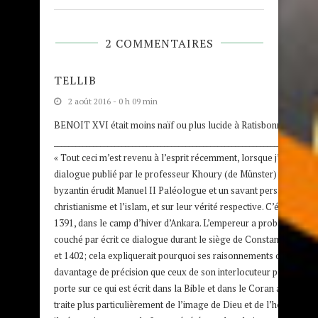
2 COMMENTAIRES
TELLIB
2 août 2016 - 0 h 09 min
BENOIT XVI était moins naïf ou plus lucide à Ratisbonne :
__________________________________________________________________________
« Tout ceci m’est revenu à l’esprit récemment, lorsque j’ai lu une 
dialogue publié par le professeur Khoury (de Münster) entre l’e
byzantin érudit Manuel II Paléologue et un savant persan sur le
christianisme et l’islam, et sur leur vérité respective. C’était peut-
1391, dans le camp d’hiver d’Ankara. L’empereur a probablemen
couché par écrit ce dialogue durant le siège de Constantinople, 
et 1402; cela expliquerait pourquoi ses raisonnements ont été res
davantage de précision que ceux de son interlocuteur perse. Le 
porte sur ce qui est écrit dans la Bible et dans le Coran au sujet de 
traite plus particulièrement de l’image de Dieu et de l’homme, aus