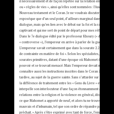
il nécessairement et de façon répétée sur la relation entre les troi
ou « règles de vies », ainsi qu’elles sont nommées: l’Ancien testa
Nouveau testament et le Coran. Je ne voudrais discuter au cours
exposéque que d’un seul point, d’ailleurs marginal dans le texte 
dialogue, mais qu’en lien avec le débat sur la foi et la raison je t
captivant et qui me sert de point de départ pour mes réflexions s
Dans le 7e dialogue édité par le professeur Khoury (« dialexis »,
« controverse »), l’empereur en arrive à parler de la guerre sainte
L’empereur savait certainement que dans la sourate 2.256, il est éc
de contrainte en matière de foi ». Selon les spécialistes, il s’agit-
sourates primitives, datant d’une époque où Mahomet était enco
pouvoir et se trouvait menacé. Mais l’empereur devait naturelle
connaître aussi les instructions inscrites dans le Coran à une épo
tardive, au sujet de la guerre sainte. Sans s’attarder sur les détails
la différence de traitement entre les « Gens du Livre » et les « incr
interpelle son interlocuteur d’une façon étonnamment abrupte au
relations entre la religion et la violence en général, déclarant: 
ce que Mahomet a apporté de neuf, et alors tu ne trouveras rien 
mauvais et d’inhumain, tel que son ordre de répandre par l’épée la
prêchait. » Après s’être exprimé avec tant de force, l’empereur s’