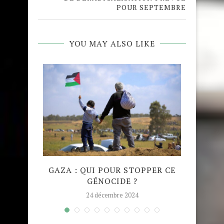
POUR SEPTEMBRE
YOU MAY ALSO LIKE
QUE
GAZA : QUI POUR STOPPER CE
MADRA
GÉNOCIDE ?
TAJW
24 décembre 2024