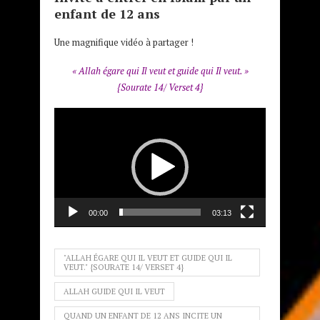
enfant de 12 ans
Une magnifique vidéo à partager !
« Allah égare qui Il veut et guide qui Il veut. »
{Sourate 14/ Verset 4}
Lecteur
vidéo
00:00
03:13
"ALLAH ÉGARE QUI IL VEUT ET GUIDE QUI IL
VEUT." {SOURATE 14/ VERSET 4}
ALLAH GUIDE QUI IL VEUT
QUAND UN ENFANT DE 12 ANS INCITE UN