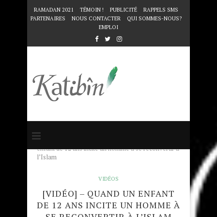
RAMADAN 2021
TÉMOIN !
PUBLICITÉ
RAPPELS SMS
PARTENAIRES
NOUS CONTACTER
QUI SOMMES-NOUS?
EMPLOI
Accueil
VIDÉOS
[VIDÉO] – Quand un
enfant de 12 ans incite un homme à se reconvertir à
l’Islam
VIDÉOS
[VIDÉO] – QUAND UN ENFANT
DE 12 ANS INCITE UN HOMME À
SE RECONVERTIR À L’ISLAM