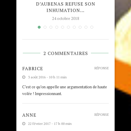
E À...
D’AUBENAS REFUSE SON
S’AL
INHUMATION...
24 octobre 2018
2 COMMENTAIRES
FABRICE
RÉPONSE
3 août 2016 - 10 h 11 min
C’est ce qu’on appelle une argumentation de haute
volée ! Impressionnant.
ANNE
RÉPONSE
22 février 2017 - 17 h 00 min