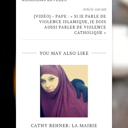
Article suivant
[VIDÉO] – PAPE : « SI JE PARLE DE
VIOLENCE ISLAMIQUE, JE DOIS
AUSSI PARLER DE VIOLENCE
CATHOLIQUE »
YOU MAY ALSO LIKE
ÉE DE
CATHY REHNER: LA MAIRIE
IN