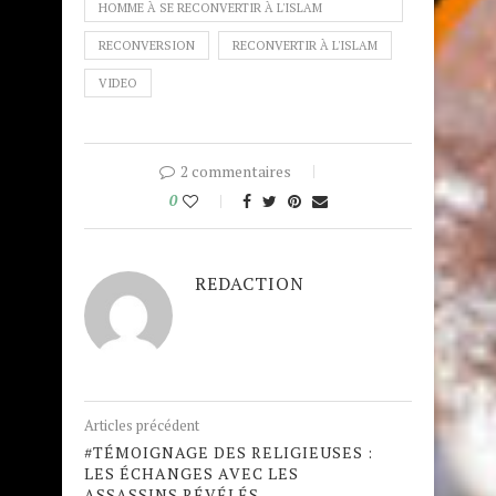
HOMME À SE RECONVERTIR À L'ISLAM
RECONVERSION
RECONVERTIR À L'ISLAM
VIDEO
2 commentaires
0
REDACTION
Articles précédent
#TÉMOIGNAGE DES RELIGIEUSES :
LES ÉCHANGES AVEC LES
ASSASSINS RÉVÉLÉS