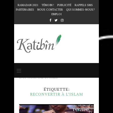
RAMADAN 2021
TÉMOIN !
PUBLICITÉ
RAPPELS SMS
PARTENAIRES
NOUS CONTACTER
QUI SOMMES-NOUS?
EMPLOI
Accueil
Mots clés
Articles taggés
avec "reconvertir à l’Islam"
ÉTIQUETTE:
RECONVERTIR À L’ISLAM