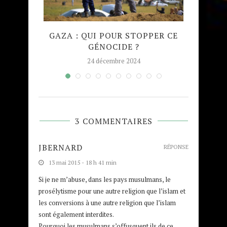
QUE
GAZA : QUI POUR STOPPER CE
MADRA
GÉNOCIDE ?
TAJW
24 décembre 2024
3 COMMENTAIRES
JBERNARD
RÉPONSE
13 mai 2015 - 18 h 41 min
Si je ne m’abuse, dans les pays musulmans, le
prosélytisme pour une autre religion que l’islam et
les conversions à une autre religion que l’islam
sont également interdites.
Pourquoi les musulmans s’offusquent ils de ce