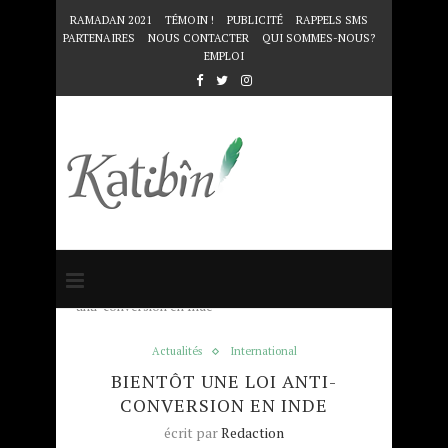
RAMADAN 2021
TÉMOIN !
PUBLICITÉ
RAPPELS SMS
PARTENAIRES
NOUS CONTACTER
QUI SOMMES-NOUS?
EMPLOI
Accueil
Actualités
Bientôt une loi
anti-conversion en Inde
Actualités
International
BIENTÔT UNE LOI ANTI-
CONVERSION EN INDE
écrit par
Redaction