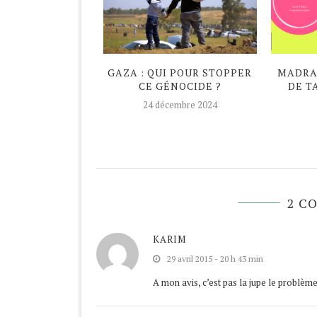
DAN ATYPIQUE
GAZA : QUI POUR STOPPER
MADRAS
CE GÉNOCIDE ?
DE T
avril 2020
24 décembre 2024
2 C
KARIM
29 avril 2015 - 20 h 43 min
A mon avis, c’est pas la jupe le problè