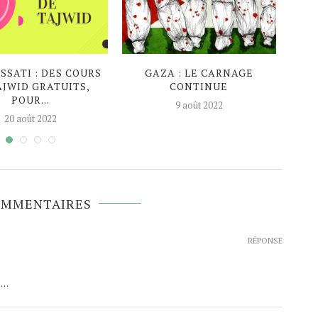
SATI : DES COURS
GAZA : LE CARNAGE
EN P
AJWID GRATUITS,
CONTINUE
AG
POUR...
9 août 2022
20 août 2022
OMMENTAIRES
RÉPONSE
me…