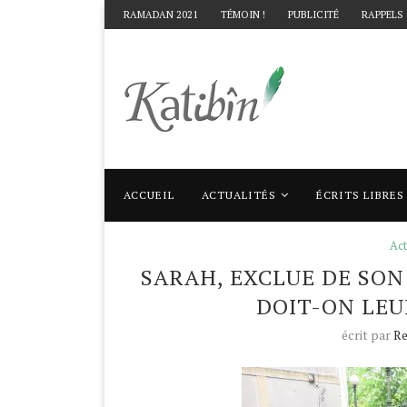
RAMADAN 2021
TÉMOIN !
PUBLICITÉ
RAPPELS
ACCUEIL
ACTUALITÉS
ÉCRITS LIBRES
Accueil
Actualités
Sarah, exclue de son co
Act
SARAH, EXCLUE DE SON 
DOIT-ON LEU
écrit par
Re