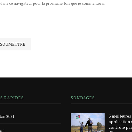
ans ce navigateur pour la prochaine fois que je commenterai.
NS RAPIDES
SONDAGES
3 meilleures
an 2021
application 
contrôle pa
n !