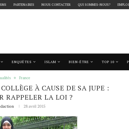
 SMS
PARTENAIRES
NOUS CONTACTER
QUI SOMMES-NOUS?
EMPLOI
ENQUÊTES
ISLAM
BIEN-ÊTRE
TOP 10
llège à cause de sa jupe : doit-on leur rappeler la loi ?
ualités
France
COLLÈGE À CAUSE DE SA JUPE :
R RAPPELER LA LOI ?
daction
28 avril 2015