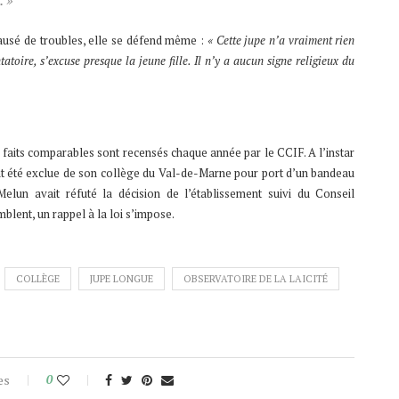
. »
ausé de troubles, elle se défend même :
« Cette jupe n’a vraiment rien
ntatoire, s’excuse presque la jeune fille. Il n’y a aucun signe religieux du
 faits comparables sont recensés chaque année par le CCIF. A l’instar
nt été exclue de son collège du Val-de-Marne pour port d’un bandeau
Melun avait réfuté la décision de l’établissement suivi du Conseil
emblent, un rappel à la loi s’impose.
COLLÈGE
JUPE LONGUE
OBSERVATOIRE DE LA LAICITÉ
es
0