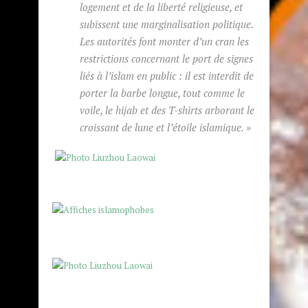
logement et de la liberté religieuse, et
subissent une marginalisation politique.
Les autorités font monter d’un cran les
restrictions concernant le port de signes
liés à l’islam en public : il est interdit de
porter la barbe longue, tout comme le
voile, le hijab et des T-shirts arborant le
croissant de lune et l’étoile islamique. »