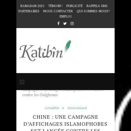
RAMADAN 2021
TÉMOIN !
PUBLICITÉ
RAPPELS SMS
PARTENAIRES
NOUS CONTACTER
QUI SOMMES-NOUS?
EMPLOI
Accueil
Actualités
Chine : une
campagne d’affichages islamophobes est lancée
contre les Ouïghours
Actualités
International
CHINE : UNE CAMPAGNE
D’AFFICHAGES ISLAMOPHOBES
EST LANCÉE CONTRE LES