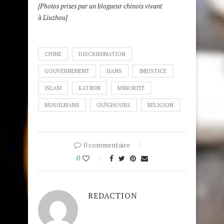
[Photos prises par un blogueur chinois vivant
à Liuzhou]
CHINE
DISCRIMINATION
GOUVERNEMENT
HANS
INJUSTICE
ISLAM
KATIBIN
MINORITÉ
MUSULMANS
OUÏGHOURS
RELIGION
0 commentaire
0
REDACTION