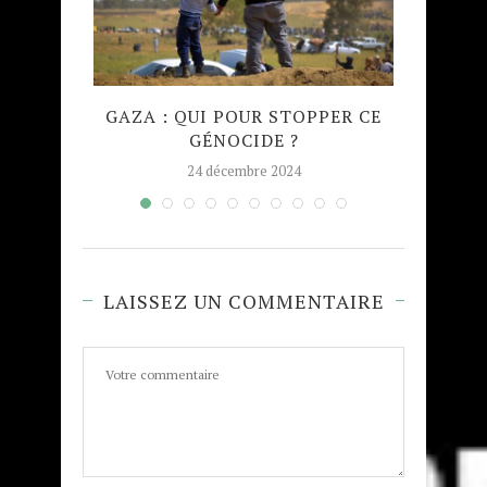
QUE
GAZA : QUI POUR STOPPER CE
MADRA
GÉNOCIDE ?
TAJW
24 décembre 2024
LAISSEZ UN COMMENTAIRE