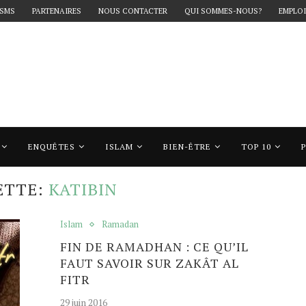
 SMS
PARTENAIRES
NOUS CONTACTER
QUI SOMMES-NOUS?
EMPLOI
ENQUÊTES
ISLAM
BIEN-ÊTRE
TOP 10
atibin"
ETTE:
KATIBIN
Islam
Ramadan
FIN DE RAMADHAN : CE QU’IL
FAUT SAVOIR SUR ZAKÂT AL
FITR
29 juin 2016