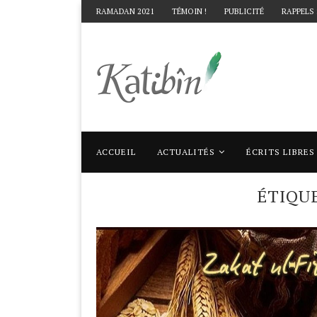
RAMADAN 2021
TÉMOIN !
PUBLICITÉ
RAPPELS
ACCUEIL
ACTUALITÉS
ÉCRITS LIBRES
Accueil
Mots clés
Articles taggés avec "k
ÉTIQU