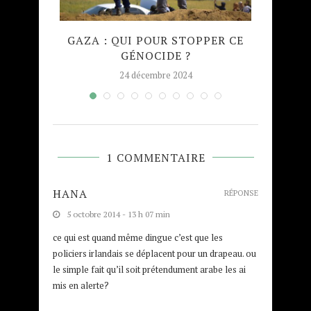
QUE
GAZA : QUI POUR STOPPER CE
MADRA
GÉNOCIDE ?
TAJW
24 décembre 2024
1 COMMENTAIRE
HANA
RÉPONSE
5 octobre 2014 - 13 h 07 min
ce qui est quand même dingue c’est que les
policiers irlandais se déplacent pour un drapeau. ou
le simple fait qu’il soit prétendument arabe les ai
mis en alerte?