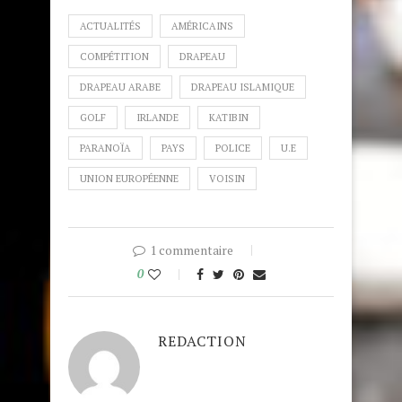
ACTUALITÉS
AMÉRICAINS
COMPÉTITION
DRAPEAU
DRAPEAU ARABE
DRAPEAU ISLAMIQUE
GOLF
IRLANDE
KATIBIN
PARANOÏA
PAYS
POLICE
U.E
UNION EUROPÉENNE
VOISIN
1 commentaire
0
REDACTION