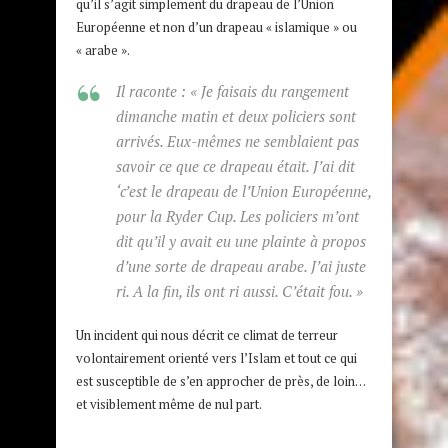
qu’il s’agit simplement du drapeau de l’Union
Européenne et non d’un drapeau « islamique » ou
« arabe ».
Il raconte :
« Je faisais du rangement
dimanche matin et deux policiers sont
arrivés. Eux-mêmes ne semblaient pas
savoir ce que ce drapeau était. J’ai dit
‘c’est le drapeau de l’Union Européenne,
pour la Ryder Cup. Les policiers m’ont
dit qu’il y avait eu une plainte à propos
d’une sorte de drapeau arabe. J’ai juste
ri. A la fin, ils ont ri aussi. C’était fou. »
Un incident qui nous décrit ce climat de terreur
volontairement orienté vers l’Islam et tout ce qui
est susceptible de s’en approcher de près, de loin…
et visiblement même de nul part.