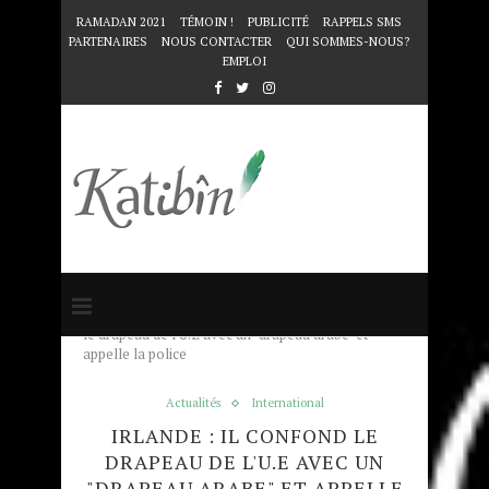
RAMADAN 2021
TÉMOIN !
PUBLICITÉ
RAPPELS SMS
PARTENAIRES
NOUS CONTACTER
QUI SOMMES-NOUS?
EMPLOI
Accueil
Actualités
Irlande : il confond
le drapeau de l'U.E avec un "drapeau arabe" et
appelle la police
Actualités
International
IRLANDE : IL CONFOND LE
DRAPEAU DE L'U.E AVEC UN
"DRAPEAU ARABE" ET APPELLE