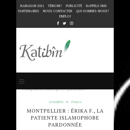
RAMADAN 2021
TÉMOIN !
PUBLICITÉ
RAPPELS SMS
PARTENAIRES
NOUS CONTACTER
QUI SOMMES-NOUS?
EMPLOI
Accueil
Actualités
Montpellier : Érika
F., la patiente islamophobe pardonnée
Actualités
France
MONTPELLIER : ÉRIKA F., LA
PATIENTE ISLAMOPHOBE
PARDONNÉE