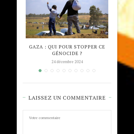
QUE
GAZA : QUI POUR STOPPER CE
MADRA
GÉNOCIDE ?
TAJW
24 décembre 2024
LAISSEZ UN COMMENTAIRE