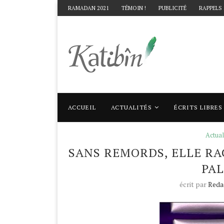
RAMADAN 2021
TÉMOIN !
PUBLICITÉ
RAPPELS
ACCUEIL
ACTUALITÉS
ÉCRITS LIBRES
Accueil
Actualités
Sans remords, elle rac
Actual
SANS REMORDS, ELLE RA
PAL
écrit par
Reda