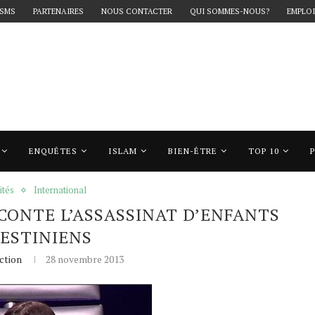
 SMS
PARTENAIRES
NOUS CONTACTER
QUI SOMMES-NOUS?
EMPLOI
ENQUÊTES
ISLAM
BIEN-ÊTRE
TOP 10
onte l’assassinat d’enfants palestiniens
ités
International
CONTE L’ASSASSINAT D’ENFANTS
ESTINIENS
ction
28 novembre 2013