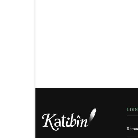
LIE
Ramad