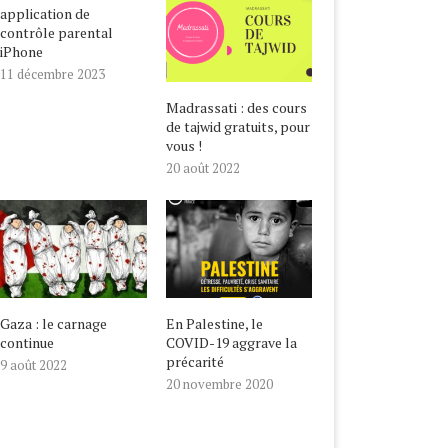
ALESTINE, LE COVID-19
NOUVEL AN HÉGIRIEN,
application de
GRAVE LA PRÉCARITÉ
BIENVENUE EN 1442 !
contrôle parental
20 novembre 2020
22 août 2020
iPhone
11 décembre 2023
Madrassati : des cours
de tajwid gratuits, pour
vous !
20 août 2022
Gaza : le carnage
En Palestine, le
continue
COVID-19 aggrave la
précarité
9 août 2022
20 novembre 2020