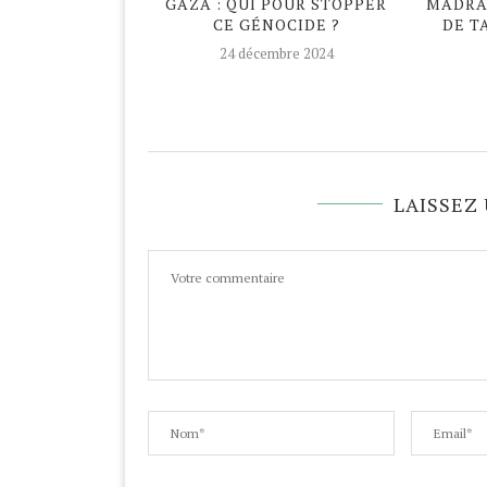
DAN ATYPIQUE
GAZA : QUI POUR STOPPER
MADRAS
CE GÉNOCIDE ?
DE T
avril 2020
24 décembre 2024
LAISSEZ