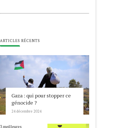
ARTICLES RÉCENTS
Gaza : qui pour stopper ce
génocide ?
ALESTINE, LE COVID-19
NOUVEL AN HÉGIRIEN,
GRAVE LA PRÉCARITÉ
BIENVENUE EN 1442 !
24 décembre 2024
20 novembre 2020
22 août 2020
3 meilleures