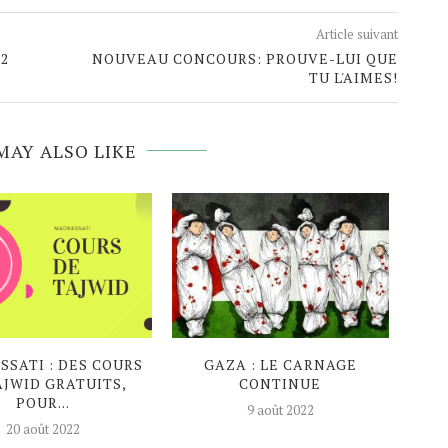
Article suivant
 2
NOUVEAU CONCOURS: PROUVE-LUI QUE
TU L'AIMES!
MAY ALSO LIKE
SATI : DES COURS
GAZA : LE CARNAGE
EN P
AJWID GRATUITS,
CONTINUE
AG
POUR...
9 août 2022
20 août 2022