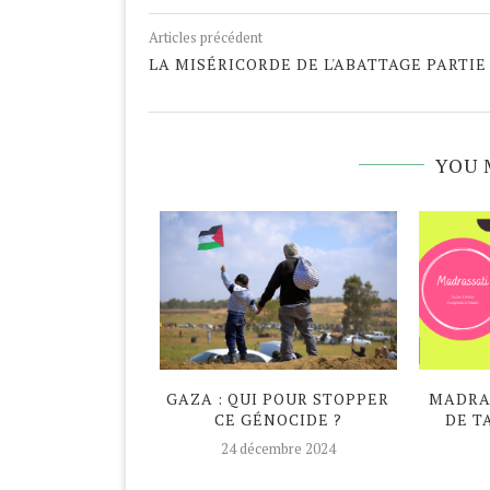
Articles précédent
LA MISÉRICORDE DE L'ABATTAGE PARTIE
YOU 
DAN ATYPIQUE
GAZA : QUI POUR STOPPER
MADRAS
CE GÉNOCIDE ?
DE T
avril 2020
24 décembre 2024