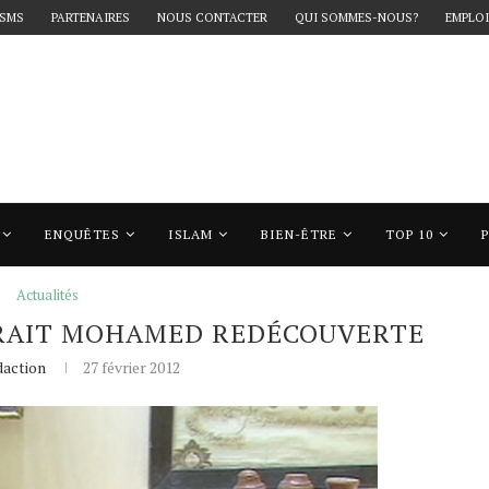
 SMS
PARTENAIRES
NOUS CONTACTER
QUI SOMMES-NOUS?
EMPLOI
ENQUÊTES
ISLAM
BIEN-ÊTRE
TOP 10
rait Mohamed redécouverte
Actualités
ERAIT MOHAMED REDÉCOUVERTE
action
27 février 2012