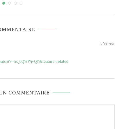
COMMENTAIRE
RÉPONSE
/watch?v=hx_0QWWjvQY&feature=related
 UN COMMENTAIRE