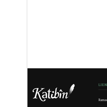
LIE
Ramad