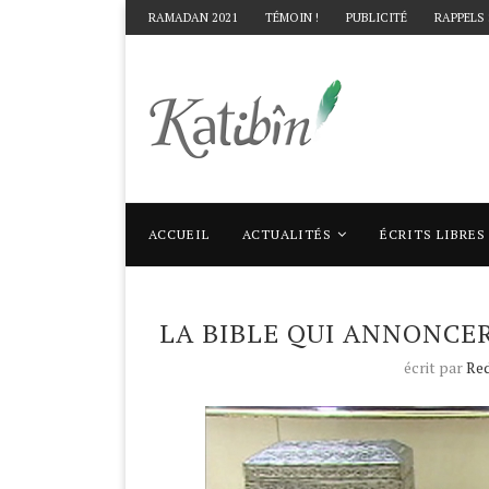
RAMADAN 2021
TÉMOIN !
PUBLICITÉ
RAPPELS
ACCUEIL
ACTUALITÉS
ÉCRITS LIBRES
Accueil
Actualités
La Bible qui annonce
LA BIBLE QUI ANNONC
écrit par
Red