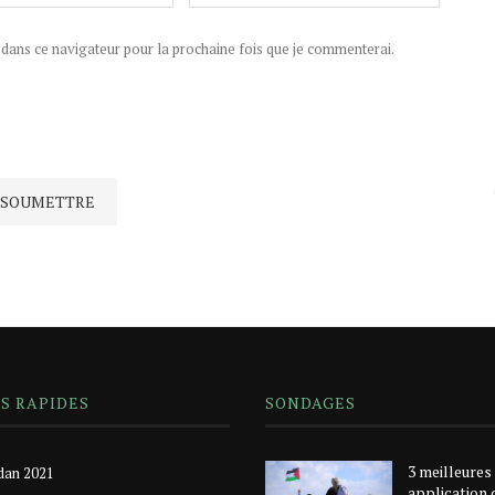
ans ce navigateur pour la prochaine fois que je commenterai.
NS RAPIDES
SONDAGES
3 meilleures
an 2021
application 