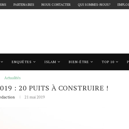
 SMS
PARTENAIRES
NOUS CONTACTER
QUI SOMMES-NOUS?
EMPLOI
ENQUÊTES
ISLAM
BIEN-ÊTRE
TOP 10
19 : 20 puits à construire !
Actualités
019 : 20 PUITS À CONSTRUIRE !
edaction
21 mai 2019