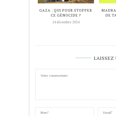
DAN ATYPIQUE
GAZA : QUI POUR STOPPER
MADRAS
CE GÉNOCIDE ?
DE T
avril 2020
24 décembre 2024
LAISSEZ