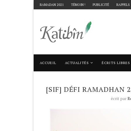
RAMADAN 2021
TÉMOIN !
PUBLICITÉ
RAPPELS
ACCUEIL
ACTUALITÉS
ÉCRITS LIBRES
Accueil
Actualités
[SIF] Défi Ramadhan 20
[SIF] DÉFI RAMADHAN 2
écrit par
R