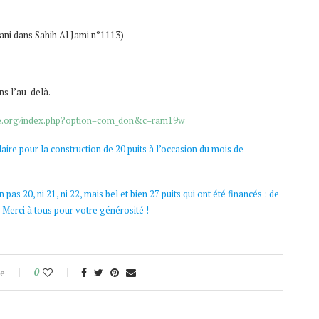
bani dans Sahih Al Jami n°1113)
ns l’au-delà.
que.org/index.php?option=com_don&c=ram19w
aire pour la construction de 20 puits à l’occasion du mois de
pas 20, ni 21, ni 22, mais bel et bien 27 puits qui ont été financés : de
. Merci à tous pour votre générosité !
e
0