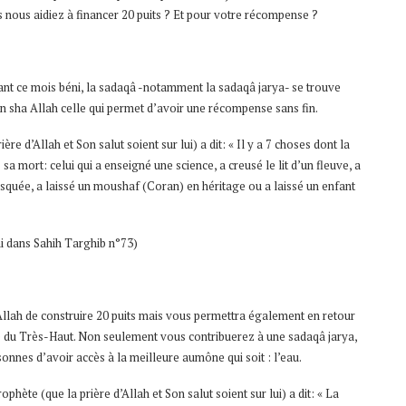
s nous aidiez à financer 20 puits ? Et pour votre récompense ?
dant ce mois béni, la sadaqâ -notamment la sadaqâ jarya- se trouve
in sha Allah celle qui permet d’avoir une récompense sans fin.
re d’Allah et Son salut soient sur lui) a dit: « Il y a 7 choses dont la
 mort: celui qui a enseigné une science, a creusé le lit d’un fleuve, a
mosquée, a laissé un moushaf (Coran) en héritage ou a laissé un enfant
ni dans Sahih Targhib n°73)
 Allah de construire 20 puits mais vous permettra également en retour
 du Très-Haut. Non seulement vous contribuerez à une sadaqâ jarya,
nnes d’avoir accès à la meilleure aumône qui soit : l’eau.
phète (que la prière d’Allah et Son salut soient sur lui) a dit: « La