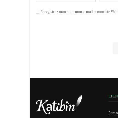
Enregistrez mon nom, mon e-mail et mon site Web d
LIE
Ramad