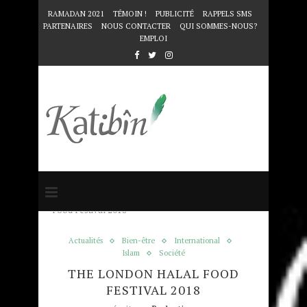
RAMADAN 2021
TÉMOIN !
PUBLICITÉ
RAPPELS SMS
PARTENAIRES
NOUS CONTACTER
QUI SOMMES-NOUS?
EMPLOI
Accueil
Actualités
The London Halal
Food Festival 2018
Actualités
Bien-être
International
Islam
Société
THE LONDON HALAL FOOD
FESTIVAL 2018