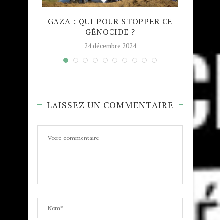
QUE
GAZA : QUI POUR STOPPER CE
MADRA
GÉNOCIDE ?
TAJW
24 décembre 2024
LAISSEZ UN COMMENTAIRE