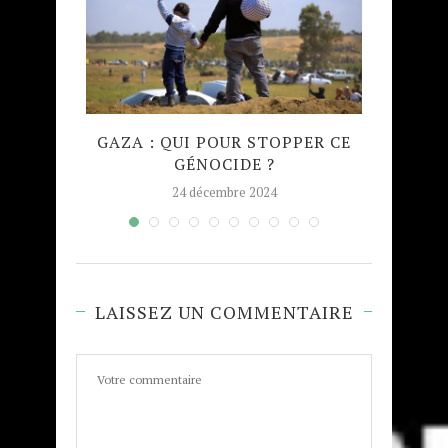
QUE
GAZA : QUI POUR STOPPER CE
MADRA
GÉNOCIDE ?
TAJW
24 décembre 2024
LAISSEZ UN COMMENTAIRE