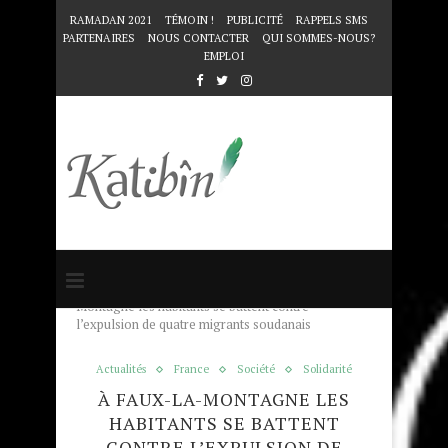
RAMADAN 2021
TÉMOIN !
PUBLICITÉ
RAPPELS SMS
PARTENAIRES
NOUS CONTACTER
QUI SOMMES-NOUS?
EMPLOI
Accueil
Actualités
À Faux-la-
Montagne les habitants se battent contre
l’expulsion de quatre migrants soudanais
Actualités
France
Société
Solidarité
À FAUX-LA-MONTAGNE LES
HABITANTS SE BATTENT
CONTRE L’EXPULSION DE