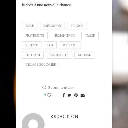
le droit à une nouvelle chance.
EXILE
EXPLOSION
FRANCE
FRATERNITÉ
HUMANITAIRE
ITALIE
JUSTICE
LOI
MIGRANT
PÉTITION
SOLIDARITÉ
SOUDAN
VILLAGE SOLIDAIRE
0 commentaire
0
REDACTION