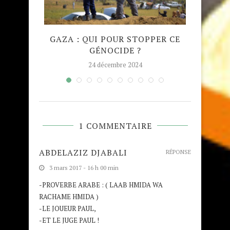
QUE
GAZA : QUI POUR STOPPER CE
MADRA
GÉNOCIDE ?
TAJW
24 décembre 2024
1 COMMENTAIRE
ABDELAZIZ DJABALI
RÉPONSE
3 mars 2017 - 16 h 00 min
-PROVERBE ARABE : ( LAAB HMIDA WA
RACHAME HMIDA )
-LE JOUEUR PAUL,
-ET LE JUGE PAUL !