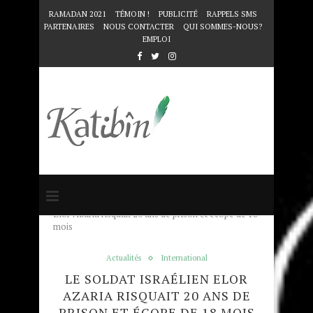
RAMADAN 2021
TÉMOIN !
PUBLICITÉ
RAPPELS SMS
PARTENAIRES
NOUS CONTACTER
QUI SOMMES-NOUS?
EMPLOI
Accueil
Actualités
Le soldat israélien
Elor Azaria risquait 20 ans de prison et écope de 18
mois
Actualités
International
LE SOLDAT ISRAÉLIEN ELOR
AZARIA RISQUAIT 20 ANS DE
PRISON ET ÉCOPE DE 18 MOIS