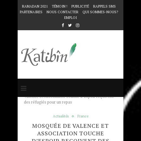
RAMADAN 2021
TÉMOIN !
PUBLICITÉ
RAPPELS SMS
PARTENAIRES
NOUS CONTACTER
QUI SOMMES-NOUS?
EMPLOI
Accueil
Actualités
Mosquée de
Valence et Association Touche d’Espoir reçoivent
des réfugiés pour un repas
Actualités
France
MOSQUÉE DE VALENCE ET
ASSOCIATION TOUCHE
D’ESPOIR REÇOIVENT DES