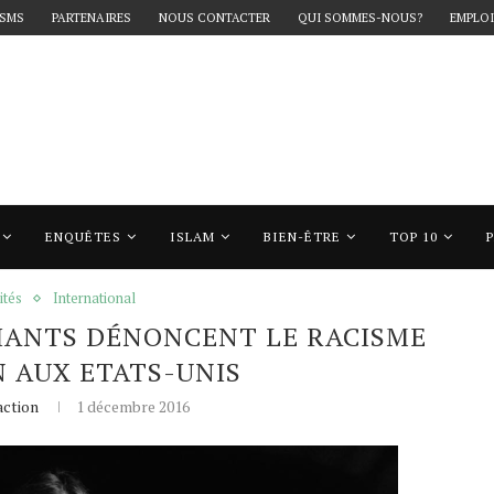
 SMS
PARTENAIRES
NOUS CONTACTER
QUI SOMMES-NOUS?
EMPLOI
ENQUÊTES
ISLAM
BIEN-ÊTRE
TOP 10
iants dénoncent le racisme quotidien aux Etats-Unis
ités
International
UDIANTS DÉNONCENT LE RACISME
 AUX ETATS-UNIS
ction
1 décembre 2016