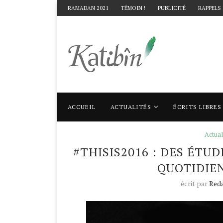
RAMADAN 2021
TÉMOIN !
PUBLICITÉ
RAPPELS
ACCUEIL
ACTUALITÉS
ÉCRITS LIBRES
Accueil
Actualités
#Thisis2016 : Des étud
Actual
#THISIS2016 : DES ÉT
QUOTIDIEN
écrit par
Reda