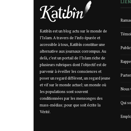
LIE
Ramad
Katibîn est un blog actu sur le monde de
Témoi
l’Islam. A travers de l’info épurée et
accessible à tous, Katibîn constitue une
Public
alternative aux journaux corrompus. Au
delà, c’est un portail de l’Islam riche de
Rappe
plusieurs rubriques dont l’objectif est de
parvenir à éveiller les consciences et
Parte
poser un regard différent, un regard jeune
et vif sur le monde actuel; un monde où
Nous 
les populations sont souvent
conditionnées par les mensonges des
Qui s
mass-médias; pour que soit écrite la
Vérité.
Emplo