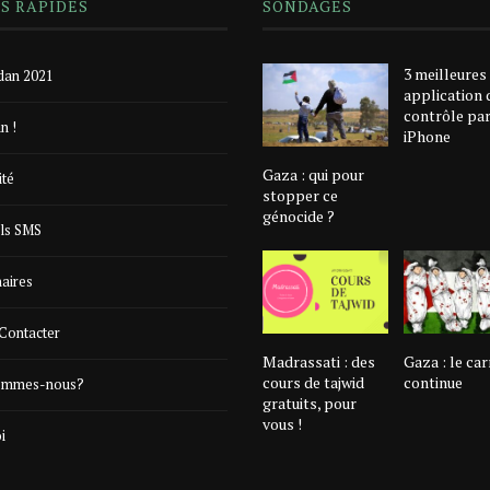
NS RAPIDES
SONDAGES
3 meilleures
an 2021
application 
contrôle pa
n !
iPhone
Gaza : qui pour
ité
stopper ce
génocide ?
ls SMS
naires
Contacter
Madrassati : des
Gaza : le ca
cours de tajwid
continue
ommes-nous?
gratuits, pour
vous !
i