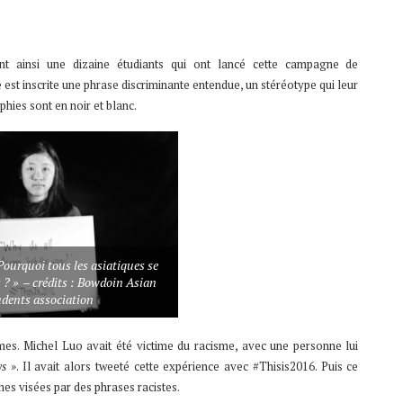
nt ainsi une dizaine étudiants qui ont lancé cette campagne de
est inscrite une phrase discriminante entendue, un stéréotype qui leur
phies sont en noir et blanc.
Pourquoi tous les asiatiques se
 ? » – crédits : Bowdoin Asian
udents association
s. Michel Luo avait été victime du racisme, avec une personne lui
s »
. Il avait alors tweeté cette expérience avec #Thisis2016. Puis ce
es visées par des phrases racistes.