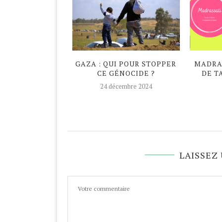
DAN ATYPIQUE
GAZA : QUI POUR STOPPER
MADRAS
CE GÉNOCIDE ?
DE T
avril 2020
24 décembre 2024
LAISSEZ