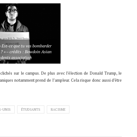
« Est-ce que tu vas bombarder
? » – crédits : Bowdoin Asian
udents association
clichés sur le campus. De plus avec l’élection de Donald Trump, le
aniques notamment prend de l’ampleur. Cela risque donc aussi d’être
S-UNIS
ÉTUDIANTS
RACISME