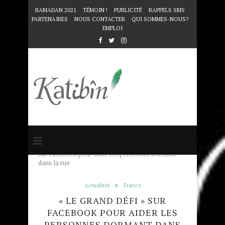
RAMADAN 2021
TÉMOIN !
PUBLICITÉ
RAPPELS SMS
PARTENAIRES
NOUS CONTACTER
QUI SOMMES-NOUS?
EMPLOI
Accueil
Actualités
« Le Grand Défi »
sur Facebook pour aider les personnes dormant
dans la rue
Actualités
France
« LE GRAND DÉFI » SUR
FACEBOOK POUR AIDER LES
PERSONNES DORMANT DANS