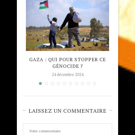
QUE
GAZA : QUI POUR STOPPER CE
MADRA
GÉNOCIDE ?
TAJW
24 décembre 2024
LAISSEZ UN COMMENTAIRE