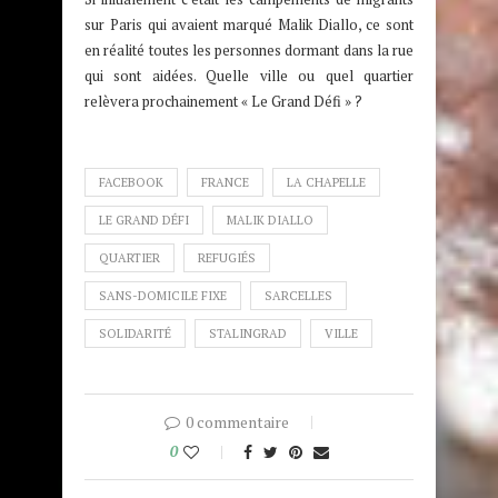
sur Paris qui avaient marqué Malik Diallo, ce sont
en réalité toutes les personnes dormant dans la rue
qui sont aidées. Quelle ville ou quel quartier
relèvera prochainement « Le Grand Défi » ?
FACEBOOK
FRANCE
LA CHAPELLE
LE GRAND DÉFI
MALIK DIALLO
QUARTIER
REFUGIÉS
SANS-DOMICILE FIXE
SARCELLES
SOLIDARITÉ
STALINGRAD
VILLE
0 commentaire
0