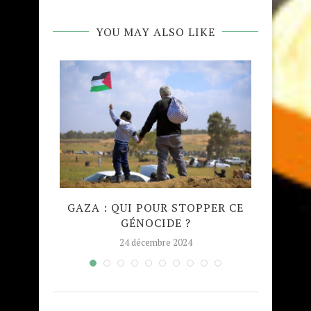
YOU MAY ALSO LIKE
QUE
GAZA : QUI POUR STOPPER CE
MADRA
GÉNOCIDE ?
TAJW
24 décembre 2024