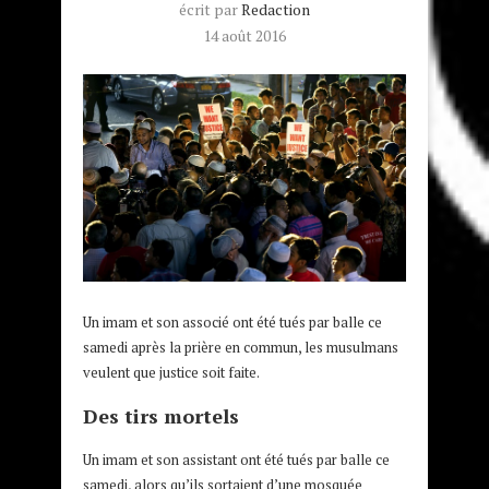
écrit par
Redaction
14 août 2016
Un imam et son associé ont été tués par balle ce
samedi après la prière en commun, les musulmans
veulent que justice soit faite.
Des tirs mortels
Un imam et son assistant ont été tués par balle ce
samedi, alors qu’ils sortaient d’une mosquée