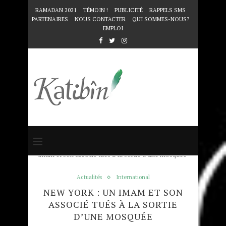
RAMADAN 2021
TÉMOIN !
PUBLICITÉ
RAPPELS SMS
PARTENAIRES
NOUS CONTACTER
QUI SOMMES-NOUS?
EMPLOI
Accueil
Actualités
New York : un
imam et son associé tués à la sortie d’une mosquée
Actualités
International
NEW YORK : UN IMAM ET SON
ASSOCIÉ TUÉS À LA SORTIE
D’UNE MOSQUÉE