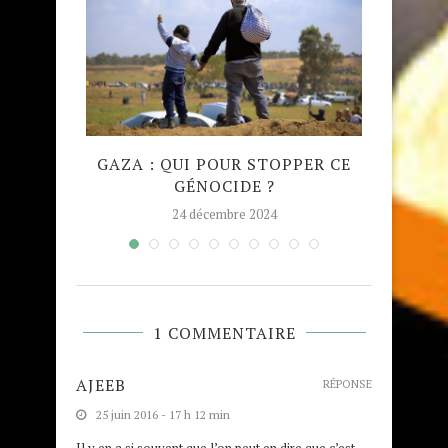
QUE
GAZA : QUI POUR STOPPER CE
MADRA
GÉNOCIDE ?
TAJW
24 décembre 2024
1 COMMENTAIRE
AJEEB
RÉPONSE
25 juin 2016 - 17 h 12 min