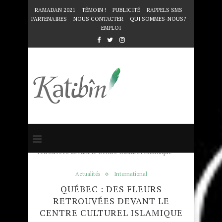
RAMADAN 2021
TÉMOIN !
PUBLICITÉ
RAPPELS SMS
PARTENAIRES
NOUS CONTACTER
QUI SOMMES-NOUS?
EMPLOI
Accueil
Actualités
Québec : des fleurs
retrouvées devant le Centre Culturel Islamique
Actualités
International
QUÉBEC : DES FLEURS
RETROUVÉES DEVANT LE
CENTRE CULTUREL ISLAMIQUE