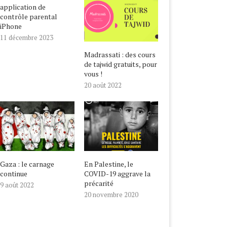
application de
contrôle parental
iPhone
11 décembre 2023
Madrassati : des cours
de tajwid gratuits, pour
vous !
20 août 2022
ALESTINE, LE COVID-19
NOUVEL AN HÉGIRIEN,
GRAVE LA PRÉCARITÉ
BIENVENUE EN 1442 !
20 novembre 2020
22 août 2020
Gaza : le carnage
En Palestine, le
continue
COVID-19 aggrave la
précarité
9 août 2022
20 novembre 2020