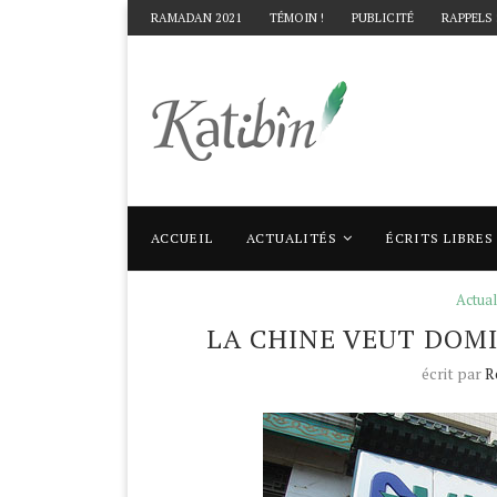
RAMADAN 2021
TÉMOIN !
PUBLICITÉ
RAPPELS
ACCUEIL
ACTUALITÉS
ÉCRITS LIBRES
Accueil
Actualités
La Chine veut dominer 
Actual
LA CHINE VEUT DOMI
écrit par
R