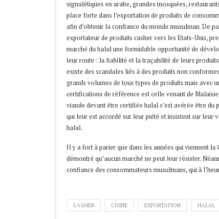
signalétiques en arabe, grandes mosquées, restaurants 
place forte dans l’exportation de produits de consommat
afin d’obtenir la confiance du monde musulman. De par
exportateur de produits casher vers les Etats-Unis, p
marché du halal une formidable opportunité de dévelop
leur route : la fiabilité et la traçabilité de leurs produ
existe des scandales liés à des produits non conforme
grands volumes de tous types de produits mais avec une
certifications de référence est celle venant de Malaisie
viande devant être certifiée halal s’est avérée être d
qui leur est accordé sur leur piété et insistent sur le
halal.
Il y a fort à parier que dans les années qui viennent l
démontré qu’aucun marché ne peut leur résister. Néanm
confiance des consommateurs musulmans, qui à l’heure 
CASHER
CHINE
EXPORTATION
HALAL