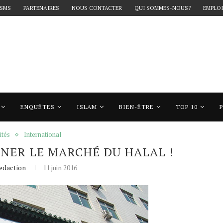
 SMS
PARTENAIRES
NOUS CONTACTER
QUI SOMMES-NOUS?
EMPLOI
ENQUÊTES
ISLAM
BIEN-ÊTRE
TOP 10
le marché du halal !
ités
International
NER LE MARCHÉ DU HALAL !
edaction
11 juin 2016