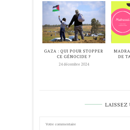
DAN ATYPIQUE
GAZA : QUI POUR STOPPER
MADRAS
CE GÉNOCIDE ?
DE T
avril 2020
24 décembre 2024
LAISSEZ