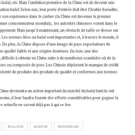
halal, etc. Mais l’ambition première de la Chine est de devenir une
ion halal. Selon eux, leur porte d’entrée doit être l’Arabie Saoudite,
 son expérience dans le casher (la Chine est devenue le premier
remier consommateur mondial), les autorités chinoises voient dans le
pement. Mais jusqu’à maintenant, un obstacle de taille se dresse sur
its. Les normes liées au halal sont importantes et, à travers le monde, il
s. De plus, la Chine dispose d’une image de pays exportateurs de
 qualité faible et une origine douteuse. En Asie, une des
, difficile à obtenir en Chine suite à de nombreux scandales où de la
u porc ou composée de porc. Les Chinois déplorent le manque de crédit
ur volonté de produire des produits de qualité et conformes aux normes
a Chine deviendra un acteur important du marché du halal tant ils ont
oins, il leur faudra fournir des efforts considérables pour gagner la
actuelle ne savent déjà pas à qui se fier.
MALAISIE
MARCHE
MUSULMANS