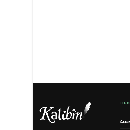
LIE
Ramad