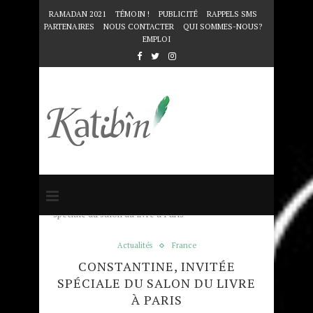
RAMADAN 2021
TÉMOIN !
PUBLICITÉ
RAPPELS SMS
PARTENAIRES
NOUS CONTACTER
QUI SOMMES-NOUS?
EMPLOI
Accueil
Actualités
Constantine, invitée
spéciale du salon du livre à Paris
Actualités
France
CONSTANTINE, INVITÉE
SPÉCIALE DU SALON DU LIVRE
À PARIS