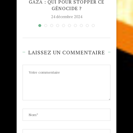
QUE
GAZA : QUI POUR STOPPER CE
MADRA
GÉNOCIDE ?
TAJW
24 décembre 2024
LAISSEZ UN COMMENTAIRE