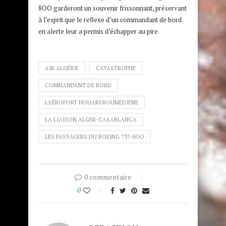
8OO garderont un souvenir frissonnant, préservant
à l’esprit que le reflexe d’un commandant de bord
en alerte leur a permis d’échapper au pire.
AIR ALGÉRIE
CATASTROPHE
COMMANDANT DE BORD
L'AÉROPORT HOUARI BOUMEDIENE
LA LIAISON ALGER-CASABLANCA
LES PASSAGERS DU BOEING 737-8OO
0 commentaire
0