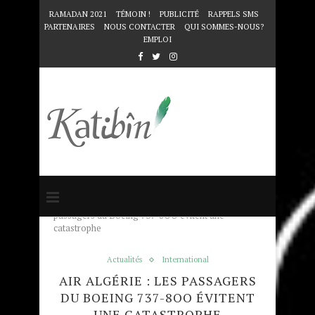
RAMADAN 2021
TÉMOIN !
PUBLICITÉ
RAPPELS SMS
PARTENAIRES
NOUS CONTACTER
QUI SOMMES-NOUS?
EMPLOI
Accueil
Actualités
Air Algérie : les
passagers du Boeing 737-8OO évitent une
catastrophe
Actualités
International
AIR ALGÉRIE : LES PASSAGERS
DU BOEING 737-8OO ÉVITENT
UNE CATASTROPHE