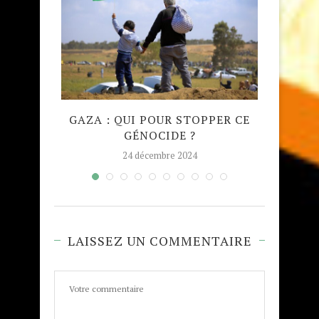
QUE
GAZA : QUI POUR STOPPER CE
MADRA
GÉNOCIDE ?
TAJW
24 décembre 2024
LAISSEZ UN COMMENTAIRE