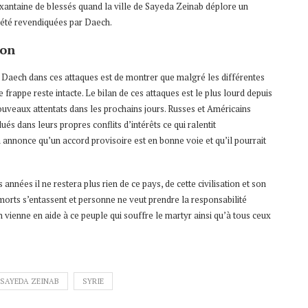
ixantaine de blessés quand la ville de Sayeda Zeinab déplore un
 été revendiquées par Daech.
ion
 Daech dans ces attaques est de montrer que malgré les différentes
e frappe reste intacte. Le bilan de ces attaques est le plus lourd depuis
ouveaux attentats dans les prochains jours. Russes et Américains
s dans leurs propres conflits d’intérêts ce qui ralentit
annonce qu’un accord provisoire est en bonne voie et qu’il pourrait
années il ne restera plus rien de ce pays, de cette civilisation et son
 morts s’entassent et personne ne veut prendre la responsabilité
ah vienne en aide à ce peuple qui souffre le martyr ainsi qu’à tous ceux
SAYEDA ZEINAB
SYRIE