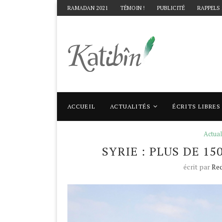
RAMADAN 2021
TÉMOIN !
PUBLICITÉ
RAPPELS
ACCUEIL
ACTUALITÉS
ÉCRITS LIBRES
Accueil
Actualités
Syrie : plus de 150 mo
Actual
SYRIE : PLUS DE 1
écrit par
Red