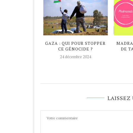
DAN ATYPIQUE
GAZA : QUI POUR STOPPER
MADRAS
CE GÉNOCIDE ?
DE T
avril 2020
24 décembre 2024
LAISSEZ