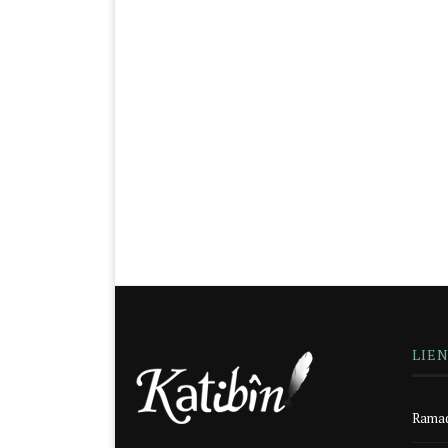
LIE
Ramad