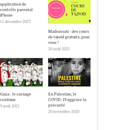
application de
contrôle parental
iPhone
11 décembre 2023
Madrassati : des cours
de tajwid gratuits, pour
ALESTINE, LE COVID-19
NOUVEL AN HÉGIRIEN,
vous !
GRAVE LA PRÉCARITÉ
BIENVENUE EN 1442 !
20 août 2022
20 novembre 2020
22 août 2020
Gaza : le carnage
En Palestine, le
continue
COVID-19 aggrave la
précarité
9 août 2022
20 novembre 2020