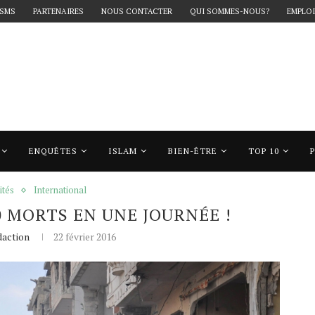
 SMS
PARTENAIRES
NOUS CONTACTER
QUI SOMMES-NOUS?
EMPLOI
ENQUÊTES
ISLAM
BIEN-ÊTRE
TOP 10
rts en une journée !
ités
International
50 MORTS EN UNE JOURNÉE !
action
22 février 2016