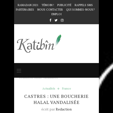
RAMADAN 2021
TÉMOIN !
PUBLICITÉ
RAPPELS SMS
PARTENAIRES
NOUS CONTACTER
QUI SOMMES-NOUS?
EMPLOI
Accueil
Actualités
Castres : une
boucherie halal vandalisée
Actualités
France
CASTRES : UNE BOUCHERIE
HALAL VANDALISÉE
écrit par
Redaction