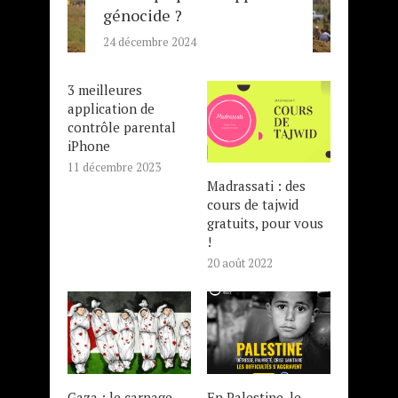
génocide ?
24 décembre 2024
3 meilleures
application de
contrôle parental
iPhone
11 décembre 2023
Madrassati : des
cours de tajwid
gratuits, pour vous
!
20 août 2022
Gaza : le carnage
En Palestine, le