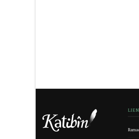
LIE
Ramad