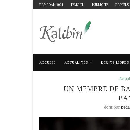
RAMADAN 2021
TÉMOIN !
PUBLICITÉ
RAPPELS
ACCUEIL
ACTUALITÉS
ÉCRITS LIBRES
Accueil
Actualités
Un membre de BarakaC
Actual
UN MEMBRE DE BA
BA
écrit par
Reda