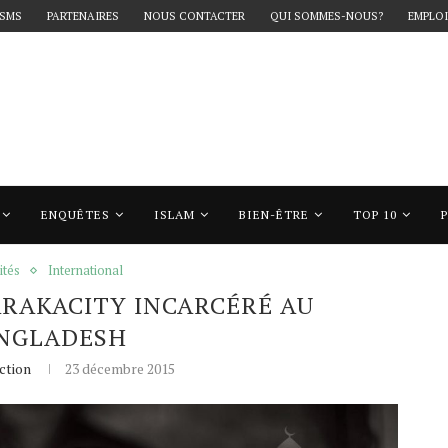
 SMS
PARTENAIRES
NOUS CONTACTER
QUI SOMMES-NOUS?
EMPLOI
ENQUÊTES
ISLAM
BIEN-ÊTRE
TOP 10
ity incarcéré au Bangladesh
ités
International
RAKACITY INCARCÉRÉ AU
NGLADESH
ction
23 décembre 2015