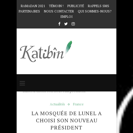
RAMADAN 2021
TÉMOIN !
PUBLICITÉ
RAPPELS SMS
PARTENAIRES
NOUS CONTACTER
QUI SOMMES-NOUS?
EMPLOI
Accueil
Actualités
La mosquée de
Lunel a choisi son nouveau président
Actualités
France
LA MOSQUÉE DE LUNEL A
CHOISI SON NOUVEAU
PRÉSIDENT