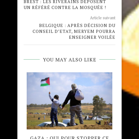
BREST : LES RIVERAINS DÉPOSENT
UN RÉFÉRÉ CONTRE LA MOSQUÉE !
Article suivant
BELGIQUE : APRÈS DÉCISION DU
CONSEIL D’ETAT, MERYEM POURRA
ENSEIGNER VOILÉE
YOU MAY ALSO LIKE
QUE
GAZA : QUI POUR STOPPER CE
MADRA