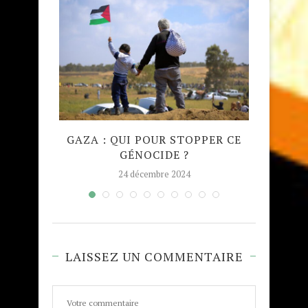
QUE
GAZA : QUI POUR STOPPER CE
MADRA
GÉNOCIDE ?
TAJW
24 décembre 2024
LAISSEZ UN COMMENTAIRE