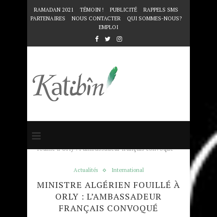
RAMADAN 2021
TÉMOIN !
PUBLICITÉ
RAPPELS SMS
PARTENAIRES
NOUS CONTACTER
QUI SOMMES-NOUS?
EMPLOI
Accueil
Actualités
Ministre algérien
fouillé à Orly : l’ambassadeur français convoqué
Actualités
International
MINISTRE ALGÉRIEN FOUILLÉ À
ORLY : L’AMBASSADEUR
FRANÇAIS CONVOQUÉ