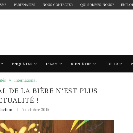
 SMS
PARTENAIRES
NOUS CONTACTER
QUI SOMMES-NOUS?
EMPLOI
ENQUÊTES
ISLAM
BIEN-ÊTRE
TOP 10
a bière n’est plus d’actualité !
ités
International
AL DE LA BIÈRE N’EST PLUS
CTUALITÉ !
action
7 octobre 2015