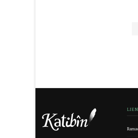
LIE
Ramad