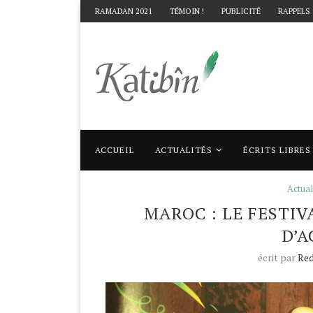
RAMADAN 2021
TÉMOIN !
PUBLICITÉ
RAPPELS
ACCUEIL
ACTUALITÉS
ÉCRITS LIBRES
Accueil
Actualités
Maroc : Le festival de l
Actual
MAROC : LE FESTIV
D’A
écrit par
Red