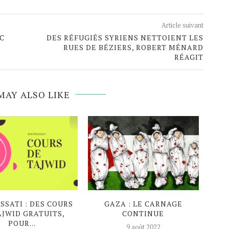
Article suivant
OC
DES RÉFUGIÉS SYRIENS NETTOIENT LES
RUES DE BÉZIERS, ROBERT MÉNARD
RÉAGIT
MAY ALSO LIKE
SATI : DES COURS
GAZA : LE CARNAGE
EN P
AJWID GRATUITS,
CONTINUE
AG
POUR...
9 août 2022