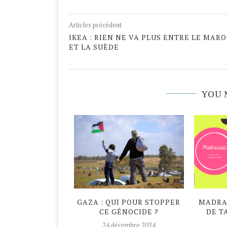
Articles précédent
IKEA : RIEN NE VA PLUS ENTRE LE MAR
ET LA SUÈDE
YOU 
DAN ATYPIQUE
GAZA : QUI POUR STOPPER
MADRAS
CE GÉNOCIDE ?
DE T
avril 2020
24 décembre 2024