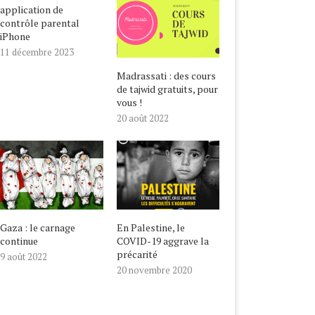
application de
contrôle parental
iPhone
11 décembre 2023
Madrassati : des cours
de tajwid gratuits, pour
vous !
20 août 2022
Gaza : le carnage
En Palestine, le
continue
COVID-19 aggrave la
précarité
9 août 2022
20 novembre 2020
ALESTINE, LE COVID-19
NOUVEL AN HÉGIRIEN,
GRAVE LA PRÉCARITÉ
BIENVENUE EN 1442 !
20 novembre 2020
22 août 2020