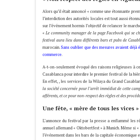
Alors qu’il était annoncé « comme une étonnante premi
l’interdiction des autorités locales est tout aussi éto
sur l’événement hormis l’objectif de relancer le marché
«
Le community manager de la page Facebook qui se ch
festival aura lieu dans différents bars et pubs de Cas
marocain.
Sans oublier que des mesures avaient déjà é
commerce
.
A-t-on-seulement évoqué des raisons religieuses à ce
Casablanca pour interdire le premier festival de la bi
En effet, , les services de la Wilaya du Grand Casablan
la société concernée pour l’arrêt immédiat de cette campag
afférents, et ce pour non-respect des règles et des procé
Une fête, « mère de tous les vices »
L’annonce du festival par la presse a enflammé les r
annuel allemand « Oktobertfest » à Munich. Même si «
l’événement dans les bars de la capitale économique et n