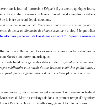
ère » par le journal marocain «
Telquel
» il y’a encore quelques jours,
nnante. La société Brasseries du Maroc n’avait pas donné plus de détails
 de la bière en recul depuis deux ans.
argera de communiquer sur l’événement nous précise néanmoins que le
ablanca, du jeudi au dimanche de chaque semaine
» a ajouté le quotidien
té adoptées par le wali de Casablanca en août 2015 pour favoriser ce
tte décision ? Même pas ! Les raisons invoquées par la préfecture de
ère au Maroc sont purement juridiques.
ca, seuls habilités à gérer des débits d’alcools, «
ont pris contact avec
ne publicitaire et le retrait de tous les spots et affiches publicitaires y
dures juridiques en vigueur dans ce domaine
. » Sans plus de précisions.
éseaux sociaux, qui voyaient en cet événement un remake du festival
 Brasseries du Maroc » envisageait dans un premier temps d’organiser
on à l’air libre, les affiches elles suggéraient tout le contraire.