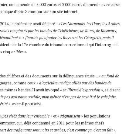
dernier, une amende de 5 000 euros et 3 000 euros d’amende avec sursis
hronique d’Eric Zemmour sur son site internet.
2014, le polémiste avait déclaré :
« Les Normands, les Huns, les Arabes,
ormais remplacés par les bandes de Tchétchènes, de Roms, de Kosovars,
pouillent ». « J’aurais pu ajouter les Russes et les Géorgiens, mais il
idente de la 17e chambre du tribunal correctionnel qui l’interrogeait
s cinq
« cibles ».
des chiffres et des documents sur la délinquance situés…
« au fond de
oignages, comme ceux
« d’agriculteurs dépouillés par des bandes de
ces mêmes bandes. Il avait invoqué
« sa liberté d’expression »
, se disant
s pas assistante sociale, mon métier n’est pas de savoir si je vais faire
érité »
, avait-il poursuivi.
roupes visés dans leur ensemble »
et
« stigmatisent »
les populations
c Zemmour, qui , déjà condamné en 2011 pour les mêmes chefs
part des trafiquants sont noirs et arabes, c’est comme ça, c’est un fait ».