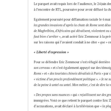
Le parquet avait requis lors de l’audience, le 24 juin 
à l’encontre de RTL, poursuive pour avoir diffusé la c
Egalement poursuivi pour diffamation raciale le 6 mai 
les grandes invasions d’après la chute de Rome sont dés
de Maghrébins, d’Africains qui dévalisent, violentent ou dé
faut bien s’arrêter »
, avait acéré Eric Zemmour à la prés
sur les raisons qui l’avaient conduit à ne citer
« que »
ce
« Liberté d’expression »
Pour se défendre Eric Zemmour s’est réfugié derrière 
son cerveau »
et s’est également appuyé sur des tém
Roms »
et
« des touristes chinois dévalisés à Paris »
par 
« victime d’un procès profondément politique ». « Je ne sui
de la peine à untel ou untel. Mon métier, c’est de dire la v
« Des propos sans nuances »
qui
« rejaillissent sur des g
immigrées. Voici ce que retient le parquet contre Eri
d’accusations, avait déclaré à la télévision que
« la plu