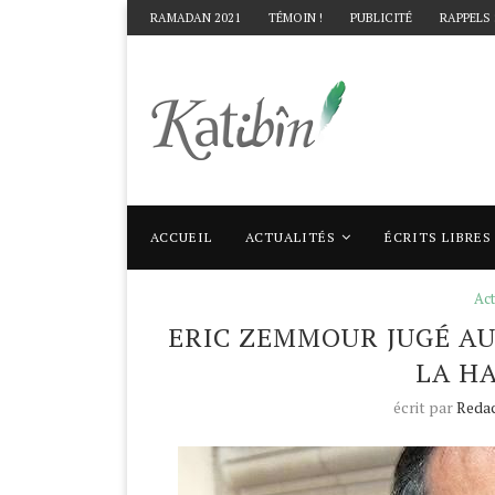
RAMADAN 2021
TÉMOIN !
PUBLICITÉ
RAPPELS
ACCUEIL
ACTUALITÉS
ÉCRITS LIBRES
Accueil
Actualités
Eric Zemmour jugé aujo
Act
ERIC ZEMMOUR JUGÉ AU
LA H
écrit par
Redac