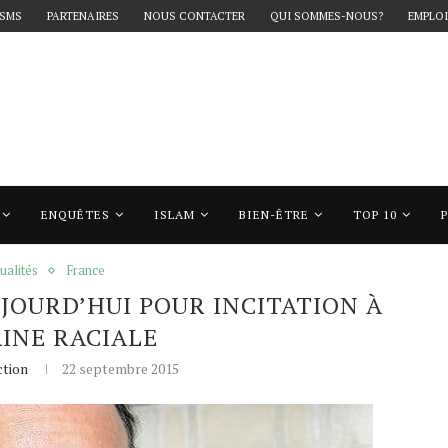
 SMS
PARTENAIRES
NOUS CONTACTER
QUI SOMMES-NOUS?
EMPLOI
ENQUÊTES
ISLAM
BIEN-ÊTRE
TOP 10
urd’hui pour incitation à la haine raciale
ualités
France
JOURD’HUI POUR INCITATION À
AINE RACIALE
tion
22 septembre 2015