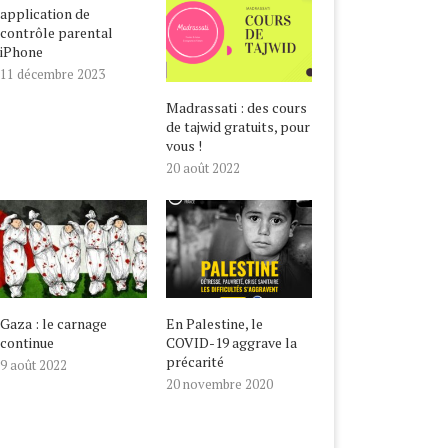
application de
contrôle parental
iPhone
11 décembre 2023
Madrassati : des cours
de tajwid gratuits, pour
vous !
20 août 2022
ALESTINE, LE COVID-19
NOUVEL AN HÉGIRIEN,
GRAVE LA PRÉCARITÉ
BIENVENUE EN 1442 !
20 novembre 2020
22 août 2020
Gaza : le carnage
En Palestine, le
continue
COVID-19 aggrave la
précarité
9 août 2022
20 novembre 2020