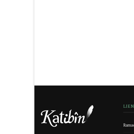
LIE
Ramad