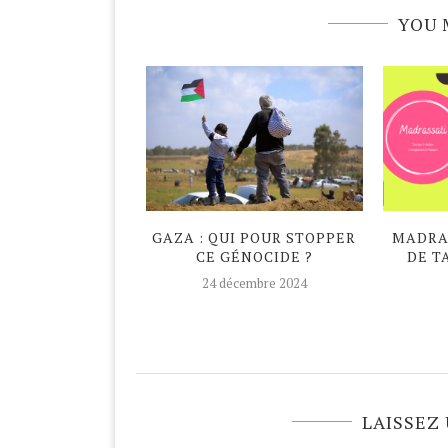
YOU 
DAN ATYPIQUE
GAZA : QUI POUR STOPPER
MADRAS
CE GÉNOCIDE ?
DE T
avril 2020
24 décembre 2024
LAISSEZ