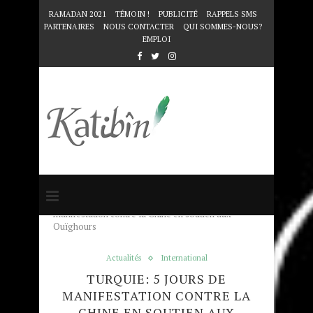
RAMADAN 2021
TÉMOIN !
PUBLICITÉ
RAPPELS SMS
PARTENAIRES
NOUS CONTACTER
QUI SOMMES-NOUS?
EMPLOI
Accueil
Actualités
Turquie: 5 jours de
manifestation contre la Chine en soutien aux
Ouïghours
Actualités
International
TURQUIE: 5 JOURS DE
MANIFESTATION CONTRE LA
CHINE EN SOUTIEN AUX