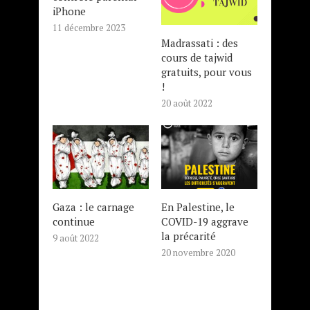
iPhone
11 décembre 2023
Madrassati : des
cours de tajwid
gratuits, pour vous
!
20 août 2022
Gaza : le carnage
En Palestine, le
continue
COVID-19 aggrave
la précarité
9 août 2022
20 novembre 2020