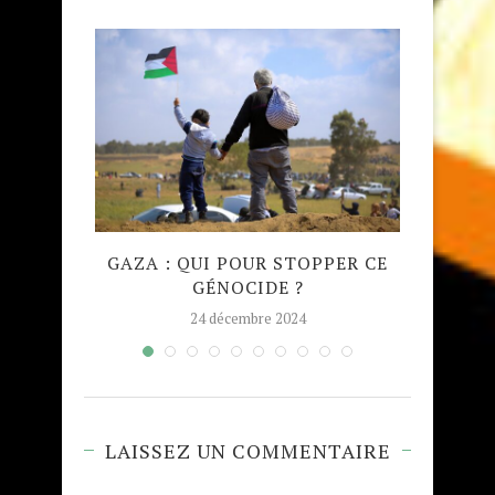
QUE
GAZA : QUI POUR STOPPER CE
MADRA
GÉNOCIDE ?
TAJW
24 décembre 2024
LAISSEZ UN COMMENTAIRE