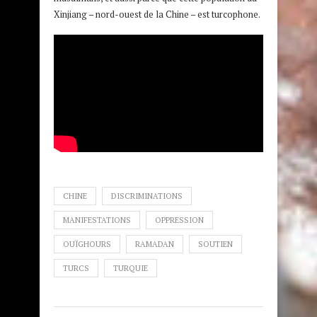
Xinjiang – nord-ouest de la Chine – est turcophone.
CHINE
DISCRIMINATIONS
MANIFESTATIONS
OPPRESSION
OUÏGHOURS
RAMADAN
SOUTIEN
TURCS
TURQUIE