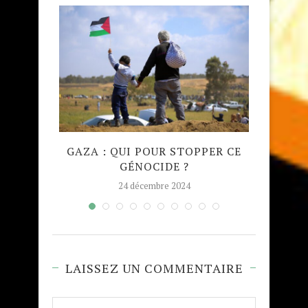
QUE
GAZA : QUI POUR STOPPER CE
MADRA
GÉNOCIDE ?
TAJW
24 décembre 2024
LAISSEZ UN COMMENTAIRE