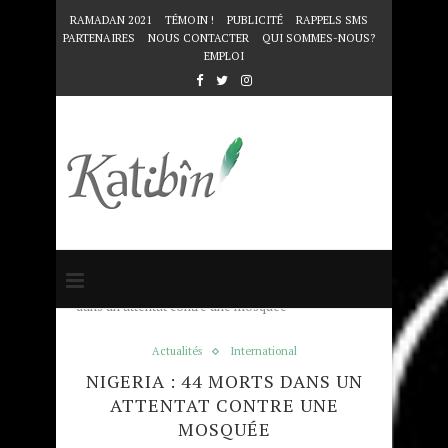
RAMADAN 2021
TÉMOIN !
PUBLICITÉ
RAPPELS SMS
PARTENAIRES
NOUS CONTACTER
QUI SOMMES-NOUS?
EMPLOI
Accueil
Actualités
Nigeria : 44 morts
dans un attentat contre une mosquée
Actualités
International
NIGERIA : 44 MORTS DANS UN
ATTENTAT CONTRE UNE
MOSQUÉE