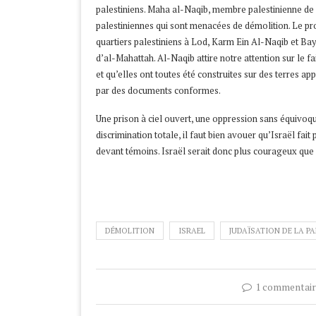
palestiniens. Maha al-Naqib, membre palestinienne de 
palestiniennes qui sont menacées de démolition. Le pro
quartiers palestiniens à Lod, Karm Ein Al-Naqib et Bay
d’al-Mahattah. Al-Naqib attire notre attention sur le f
et qu’elles ont toutes été construites sur des terres ap
par des documents conformes.
Une prison à ciel ouvert, une oppression sans équivoq
discrimination totale, il faut bien avouer qu’Israël fait
devant témoins. Israël serait donc plus courageux que
DÉMOLITION
ISRAEL
JUDAÏSATION DE LA PA
1 commentair