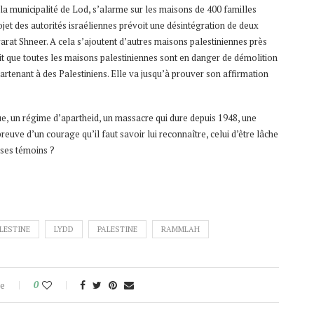
la municipalité de Lod, s’alarme sur les maisons de 400 familles
jet des autorités israéliennes prévoit une désintégration de deux
arat Shneer. A cela s’ajoutent d’autres maisons palestiniennes près
ait que toutes les maisons palestiniennes sont en danger de démolition
partenant à des Palestiniens. Elle va jusqu’à prouver son affirmation
ue, un régime d’apartheid, un massacre qui dure depuis 1948, une
 preuve d’un courage qu’il faut savoir lui reconnaître, celui d’être lâche
 ses témoins ?
LESTINE
LYDD
PALESTINE
RAMMLAH
e
0