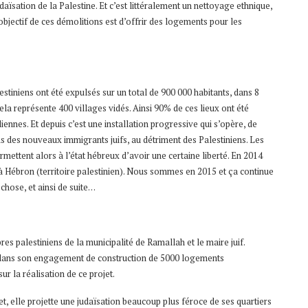
udaïsation de la Palestine. Et c’est littéralement un nettoyage ethnique,
’objectif de ces démolitions est d’offrir des logements pour les
estiniens ont été expulsés sur un total de 900 000 habitants, dans 8
cela représente 400 villages vidés. Ainsi 90% de ces lieux ont été
liennes. Et depuis c’est une installation progressive qui s’opère, de
s des nouveaux immigrants juifs, au détriment des Palestiniens. Les
mettent alors à l’état hébreux d’avoir une certaine liberté. En 2014
 à Hébron (territoire palestinien). Nous sommes en 2015 et ça continue
chose, et ainsi de suite…
s palestiniens de la municipalité de Ramallah et le maire juif.
ris dans son engagement de construction de 5000 logements
sur la réalisation de ce projet.
t, elle projette une judaïsation beaucoup plus féroce de ses quartiers