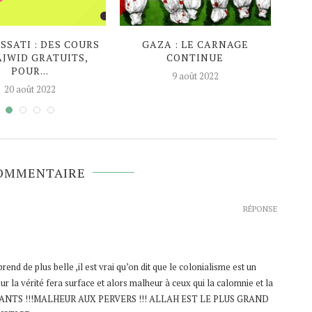
SATI : DES COURS
GAZA : LE CARNAGE
EN P
AJWID GRATUITS,
CONTINUE
AG
POUR...
9 août 2022
20 août 2022
COMMENTAIRE
RÉPONSE
prend de plus belle ,il est vrai qu’on dit que le colonialisme est un
ur la vérité fera surface et alors malheur à ceux qui la calomnie et la
NFANTS !!!MALHEUR AUX PERVERS !!! ALLAH EST LE PLUS GRAND