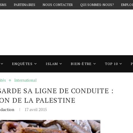
 SMS
PARTENAIRES
NOUS CONTACTER
QUI SOMMES-NOUS?
EMPLOI
ENQUÊTES
ISLAM
BIEN-ÊTRE
TOP 10
arde sa ligne de conduite : la judaïsation de la Palestine
ités
International
 GARDE SA LIGNE DE CONDUITE :
ION DE LA PALESTINE
daction
17 avril 2015