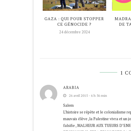
DAN ATYPIQUE
GAZA : QUI POUR STOPPER
MADRAS
CE GÉNOCIDE ?
DE T
avril 2020
24 décembre 2024
1 
ARABIA
26 avril 2015 - 6 h 56 min
Salem
L’histoire se répète et le colonialisme re
mauvais élève ,la Palestine vivra et un jo
falsifie , MALHEUR AUX TUEURS D’E