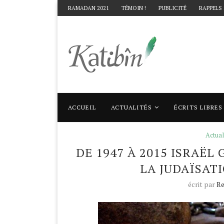
RAMADAN 2021
TÉMOIN !
PUBLICITÉ
RAPPELS
ACCUEIL
ACTUALITÉS
ÉCRITS LIBRES
Accueil
Actualités
De 1947 à 2015 Israël g
Actual
DE 1947 À 2015 ISRAËL
LA JUDAÏSAT
écrit par
Re