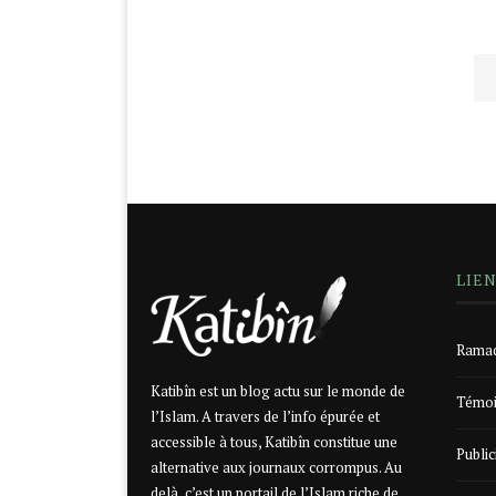
LIE
Ramad
Katibîn est un blog actu sur le monde de
Témoi
l’Islam. A travers de l’info épurée et
accessible à tous, Katibîn constitue une
Public
alternative aux journaux corrompus. Au
delà, c’est un portail de l’Islam riche de