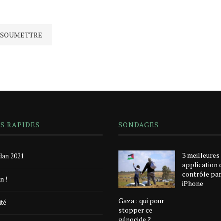
NS RAPIDES
SONDAGES
3 meilleures
an 2021
application 
contrôle pa
n !
iPhone
Gaza : qui pour
ité
stopper ce
génocide ?