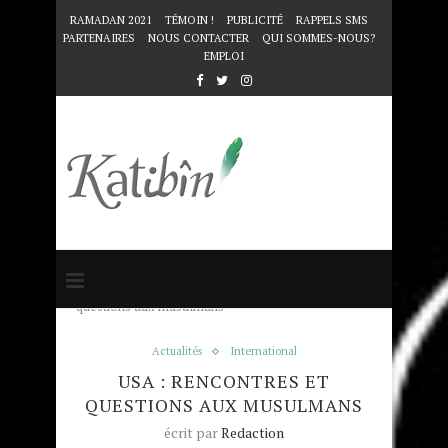
RAMADAN 2021
TÉMOIN !
PUBLICITÉ
RAPPELS SMS
PARTENAIRES
NOUS CONTACTER
QUI SOMMES-NOUS?
EMPLOI
Accueil
Actualités
USA : rencontres et
questions aux musulmans
Actualités
International
USA : RENCONTRES ET
QUESTIONS AUX MUSULMANS
écrit par
Redaction