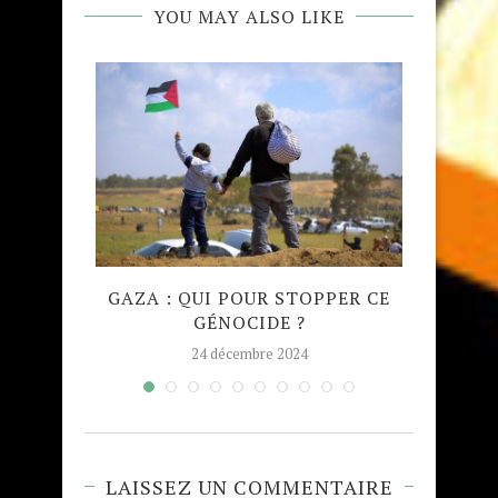
YOU MAY ALSO LIKE
QUE
GAZA : QUI POUR STOPPER CE
MADRA
GÉNOCIDE ?
TAJW
24 décembre 2024
LAISSEZ UN COMMENTAIRE