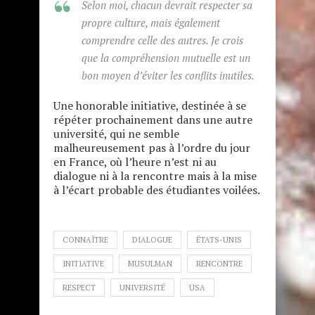
Selon moi, chacun devrait respecter sa
propre culture, mais également
comprendre celle des autres. Je
crois
que la compréhension mutuelle est un
bon moyen d’éviter les conflits inutiles.
Une honorable initiative, destinée à se
répéter prochainement dans une autre
université, qui ne semble
malheureusement pas à l’ordre du jour
en France, où l’heure n’est ni au
dialogue ni à la rencontre mais à la mise
à l’écart probable des étudiantes voilées.
CONNAÎTRE
DIALOGUE
ÉTATS-UNIS
INITIATIVE
MUSULMAN
RENCONTRE
RESPECT
UNIVERSITÉ
USA