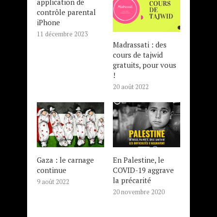
application de
contrôle parental
iPhone
11 décembre 2023
Madrassati : des
cours de tajwid
gratuits, pour vous
!
20 août 2022
Gaza : le carnage
En Palestine, le
continue
COVID-19 aggrave
la précarité
9 août 2022
20 novembre 2020