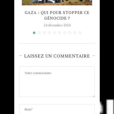
QUE
GAZA : QUI POUR STOPPER CE
MADRA
GÉNOCIDE ?
TAJW
24 décembre 2024
LAISSEZ UN COMMENTAIRE