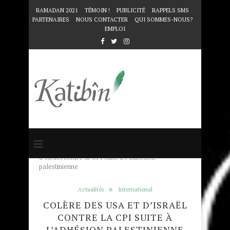
RAMADAN 2021
TÉMOIN !
PUBLICITÉ
RAPPELS SMS
PARTENAIRES
NOUS CONTACTER
QUI SOMMES-NOUS?
EMPLOI
Accueil
Actualités
Colère des USA et
d’Israël contre la CPI suite à l’adhésion
palestinienne
Actualités
International
COLÈRE DES USA ET D’ISRAËL
CONTRE LA CPI SUITE À
L’ADHÉSION PALESTINIENNE