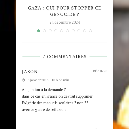
QUE
GAZA : QUI POUR STOPPER CE
MADRA
GÉNOCIDE ?
TAJW
24 décembre 2024
7 COMMENTAIRES
JASON
RÉPONSE
3 janvier 2015 - 10 h 53 min
Adaptation à la demande ?
dans ce cas en France on devrait supprimer
l’Algérie des manuels scolaires ? non ??
avec ce genre de réflexion..