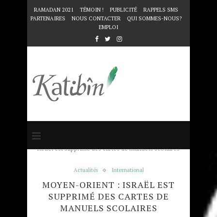
RAMADAN 2021
TÉMOIN !
PUBLICITÉ
RAPPELS SMS
PARTENAIRES
NOUS CONTACTER
QUI SOMMES-NOUS?
EMPLOI
Accueil
Actualités
Moyen-Orient :
Israël est supprimé des cartes de manuels scolaires
Actualités
International
MOYEN-ORIENT : ISRAËL EST
SUPPRIMÉ DES CARTES DE
MANUELS SCOLAIRES