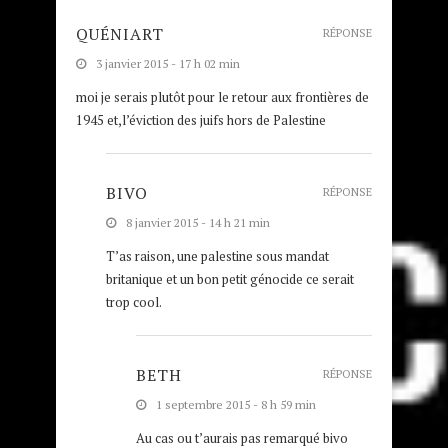
QUÉNIART
RÉPONSE
3 janvier 2015 - 17 h 02 min
moi je serais plutôt pour le retour aux frontières de
1945 et,l’éviction des juifs hors de Palestine
BIVO
RÉPONSE
8 janvier 2015 - 14 h 21 min
T’as raison, une palestine sous mandat
britanique et un bon petit génocide ce serait
trop cool.
BETH
RÉPONSE
1 septembre 2015 - 8 h 59 min
Au cas ou t’aurais pas remarqué bivo