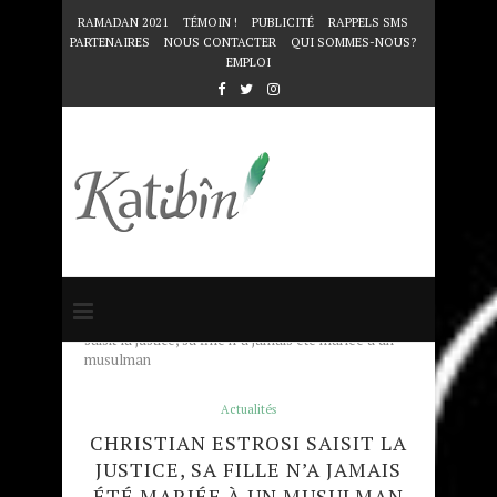
RAMADAN 2021
TÉMOIN !
PUBLICITÉ
RAPPELS SMS
PARTENAIRES
NOUS CONTACTER
QUI SOMMES-NOUS?
EMPLOI
Accueil
Actualités
Christian Estrosi
saisit la justice, sa fille n’a jamais été mariée à un
musulman
Actualités
CHRISTIAN ESTROSI SAISIT LA
JUSTICE, SA FILLE N’A JAMAIS
ÉTÉ MARIÉE À UN MUSULMAN