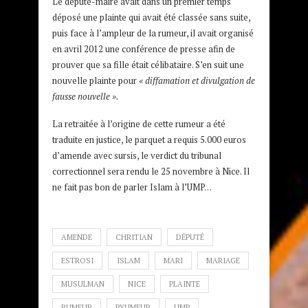
Le député-maire avait dans un premier temps
déposé une plainte qui avait été classée sans suite,
puis face à l’ampleur de la rumeur, il avait organisé
en avril 2012 une conférence de presse afin de
prouver que sa fille était célibataire. S’en suit une
nouvelle plainte pour
« diffamation et divulgation de
fausse nouvelle ».
La retraitée à l’origine de cette rumeur a été
traduite en justice, le parquet a requis 5.000 euros
d’amende avec sursis, le verdict du tribunal
correctionnel sera rendu le 25 novembre à Nice. Il
ne fait pas bon de parler Islam à l’UMP…
AMENDE
CHRITIAN
DÉPUTÉ
ESTROSI
ISLAM
MARI
MARIAGE
MUSULMAN
NICE
PLAINTE
RUMEUR
RYUMEUR
UMP