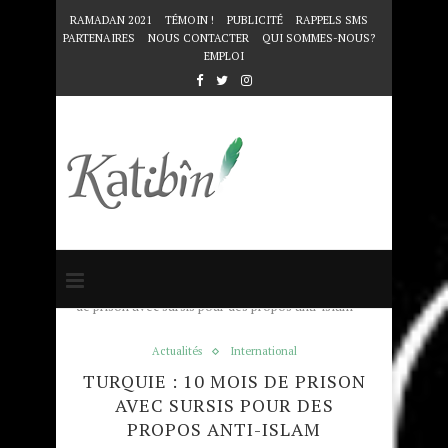
RAMADAN 2021
TÉMOIN !
PUBLICITÉ
RAPPELS SMS
PARTENAIRES
NOUS CONTACTER
QUI SOMMES-NOUS?
EMPLOI
Accueil
Actualités
Turquie : 10 mois
de prison avec sursis pour des propos anti-islam
Actualités
International
TURQUIE : 10 MOIS DE PRISON
AVEC SURSIS POUR DES
PROPOS ANTI-ISLAM