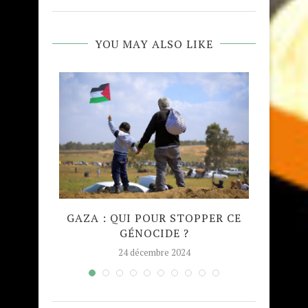
YOU MAY ALSO LIKE
QUE
GAZA : QUI POUR STOPPER CE
MADRA
GÉNOCIDE ?
TAJW
24 décembre 2024