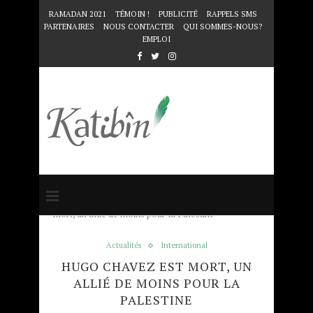
RAMADAN 2021
TÉMOIN !
PUBLICITÉ
RAPPELS SMS
PARTENAIRES
NOUS CONTACTER
QUI SOMMES-NOUS?
EMPLOI
Accueil
Actualités
Hugo Chavez est
mort, un allié de moins pour la Palestine
Actualités
International
HUGO CHAVEZ EST MORT, UN
ALLIÉ DE MOINS POUR LA
PALESTINE