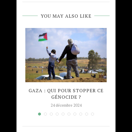
YOU MAY ALSO LIKE
QUE
GAZA : QUI POUR STOPPER CE
MADRA
GÉNOCIDE ?
TAJW
24 décembre 2024