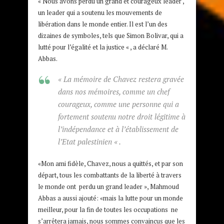
« Nous avons perdu un grand et courageux leader ,
un leader qui a soutenu les mouvements de
libération dans le monde entier. Il est l’un des
dizaines de symboles, tels que Simon Bolivar, qui a
lutté pour l’égalité et la justice « , a déclaré M.
Abbas.
« La mémoire de Chavez restera gravée
dans nos mémoires, comme un chef
courageux, comme une personne qui a
fortement soutenu notre droit légitime à
l’indépendance et à l’établissement de
l’Etat palestinien « .
«Mon ami fidèle, Chavez, nous a quittés, et par son
départ, tous les combattants de la liberté à travers
le monde ont perdu un grand leader », Mahmoud
Abbas a aussi ajouté: «mais la lutte pour un monde
meilleur, pour la fin de toutes les occupations ne
s’arrêtera jamais, nous sommes convaincus que les