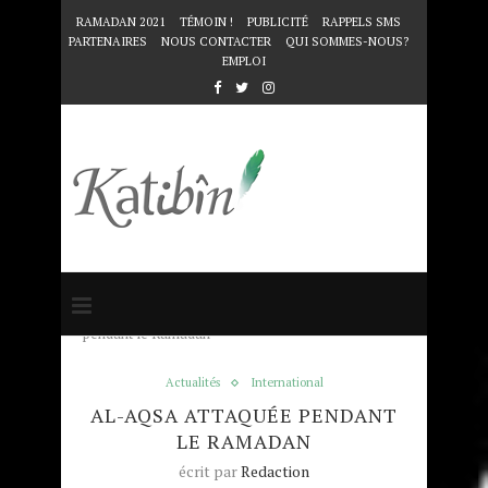
RAMADAN 2021
TÉMOIN !
PUBLICITÉ
RAPPELS SMS
PARTENAIRES
NOUS CONTACTER
QUI SOMMES-NOUS?
EMPLOI
Accueil
Actualités
Al-Aqsa attaquée
pendant le Ramadan
Actualités
International
AL-AQSA ATTAQUÉE PENDANT
LE RAMADAN
écrit par
Redaction