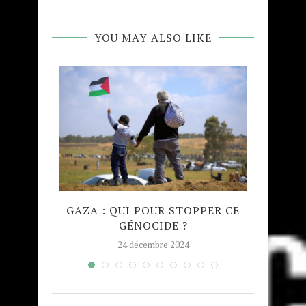
YOU MAY ALSO LIKE
QUE
GAZA : QUI POUR STOPPER CE
MADRA
GÉNOCIDE ?
TAJW
24 décembre 2024