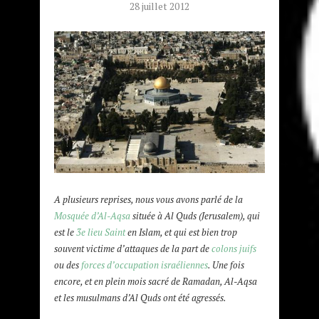
28 juillet 2012
A plusieurs reprises, nous vous avons parlé de la
Mosquée d’Al-Aqsa
située à Al Quds (Jerusalem), qui
est le
3e lieu Saint
en Islam, et qui est bien trop
souvent victime d’attaques de la part de
colons juifs
ou des
forces d’occupation israéliennes
.
Une fois
encore, et en plein mois sacré de Ramadan, Al-Aqsa
et les musulmans d’Al Quds ont été agressés.