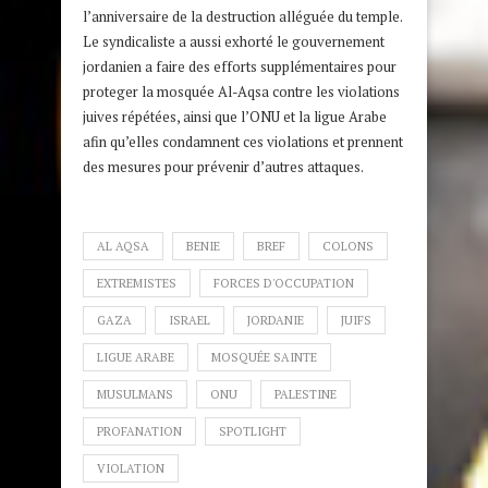
l’anniversaire de la destruction alléguée du temple.
Le syndicaliste a aussi exhorté le gouvernement
jordanien a faire des efforts supplémentaires pour
proteger la mosquée Al-Aqsa contre les violations
juives répétées, ainsi que l’ONU et la ligue Arabe
afin qu’elles condamnent ces violations et prennent
des mesures pour prévenir d’autres attaques.
AL AQSA
BENIE
BREF
COLONS
EXTREMISTES
FORCES D'OCCUPATION
GAZA
ISRAEL
JORDANIE
JUIFS
LIGUE ARABE
MOSQUÉE SAINTE
MUSULMANS
ONU
PALESTINE
PROFANATION
SPOTLIGHT
VIOLATION