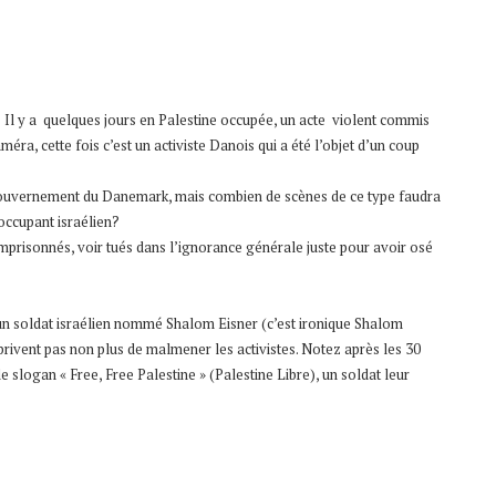
Il y a quelques jours en Palestine occupée, un acte violent commis
améra, cette fois c’est un activiste Danois qui a été l’objet d’un coup
 gouvernement du Danemark, mais combien de scènes de ce type faudra
’occupant israélien?
emprisonnés, voir tués dans l’ignorance générale juste pour avoir osé
r un soldat israélien nommé Shalom Eisner (c’est ironique Shalom
e privent pas non plus de malmener les activistes. Notez après les 30
e slogan « Free, Free Palestine » (Palestine Libre), un soldat leur