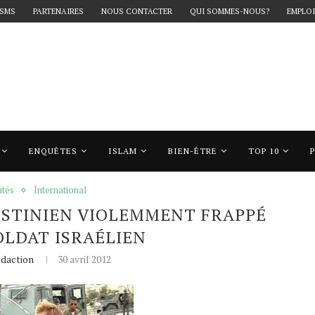
 SMS
PARTENAIRES
NOUS CONTACTER
QUI SOMMES-NOUS?
EMPLOI
ENQUÊTES
ISLAM
BIEN-ÊTRE
TOP 10
inien violemment frappé par un soldat israélien
ités
International
ESTINIEN VIOLEMMENT FRAPPÉ
OLDAT ISRAÉLIEN
daction
30 avril 2012