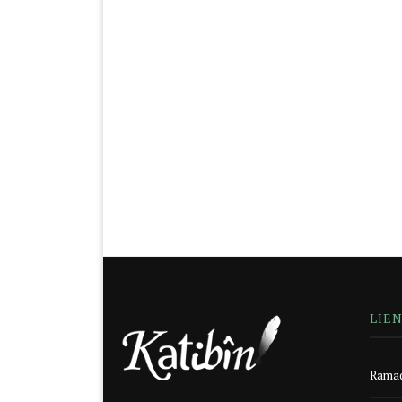
LIE
Ramad