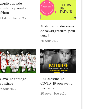
application de
contrôle parental
iPhone
11 décembre 2023
Madrassati : des cours
de tajwid gratuits, pour
vous !
20 août 2022
ALESTINE, LE COVID-19
NOUVEL AN HÉGIRIEN,
GRAVE LA PRÉCARITÉ
BIENVENUE EN 1442 !
20 novembre 2020
22 août 2020
Gaza : le carnage
En Palestine, le
continue
COVID-19 aggrave la
précarité
9 août 2022
20 novembre 2020