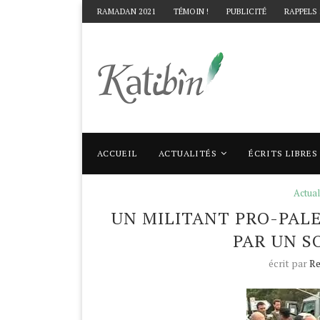
RAMADAN 2021
TÉMOIN !
PUBLICITÉ
RAPPELS
ACCUEIL
ACTUALITÉS
ÉCRITS LIBRES
Accueil
Actualités
Un militant pro-palest
Actual
UN MILITANT PRO-PAL
PAR UN S
écrit par
Re