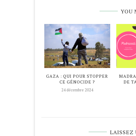
YOU 
DAN ATYPIQUE
GAZA : QUI POUR STOPPER
MADRAS
CE GÉNOCIDE ?
DE T
avril 2020
24 décembre 2024
LAISSEZ