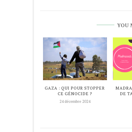
YOU 
DAN ATYPIQUE
GAZA : QUI POUR STOPPER
MADRAS
CE GÉNOCIDE ?
DE T
avril 2020
24 décembre 2024