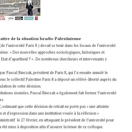
attre de la situation Israélo-Palestinienne
de l’université Paris 8 ) devait se tenir dans les locaux de l’université
 thème » Des nouvelles approches sociologiques, historiques et
un Etat d’apartheid ? « . De nombreux chercheurs et intervenants y
ar Pascal Binczak, président de Paris 8, qui l’a ensuite annulé le
 donc le collectif Palestine Paris 8 a déposé un référé-liberté auprès du
ulation de cette décision.
itutions sionistes. Pascal Binczak a également fait fermer l’université
rs.
f, estimant que cette décision de retrait ne porte pas « une atteinte
 et d’expression dans une institution vouée à la réflexion »
nistratif le 27 février, en attaquant le président de l’université pour
 été mise à disposition afin d’assurer la tenue de ce colloque.