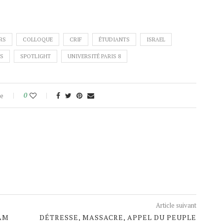
RS
COLLOQUE
CRIF
ÉTUDIANTS
ISRAEL
ES
SPOTLIGHT
UNIVERSITÉ PARIS 8
e
0
Article suivant
AM
DÉTRESSE, MASSACRE, APPEL DU PEUPLE