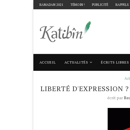
RAMADAN 2021
TÉMOIN !
PUBLICITÉ
RAPPELS
ACCUEIL
ACTUALITÉS
ÉCRITS LIBRES
Accueil
Actualités
Liberté d'expression ? 
Act
LIBERTÉ D'EXPRESSION ?
écrit par
Red