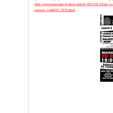
http://www.lemonde.fr/idees/article/2012/02/24/un-c
censure_1648057_3232.html