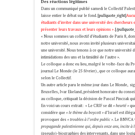
Des réactions légitimes
Dans un communiqué publié samedi le Collectif Palestine
laisse entier le débat sur le fond.
[pullquote_right]
Aucun
étudiants d’inviter dans une université des chercheurs e
présenter leurs travaux et leurs opinions » .
[/pullquote_
« Nous sommes un collectif d’étudiants de Paris 8, dont 
notre université, nous avons invité plusieurs universita
une université. Nous tenons à ce que notre université 
intimidations des uns et la timidité de l’autre ».
Le colloque a donc eu lieu, malgré le volte-face du Pré
journal Le Monde (le 25 février) , que ce colloque aur
selon le Collectif.
Un autre article paru le même jour dans Le Monde, sign
Bruxelles, Ivar Ekeland, président honoraire du conseil
au colloque, critiquait la décision de Pascal Pinczak qui
En voici un cours extrait: « Le CRIF se dit
« heurté »
que
considère que
« le thème du boycott »
d’Israël est illéga
provoquer des
« troubles à l’ordre public »
. Le BNVCA 
propagande palestinienne qui, depuis onze ans, incite à la
(pseudo)-biographies des intervenants, dans une logiq