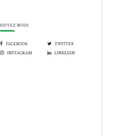
SUIVEZ NOUS
FACEBOOK
TWITTER
INSTAGRAM
LINKEDIN
ALESTINE, LE COVID-19
NOUVEL AN HÉGIRIEN,
GRAVE LA PRÉCARITÉ
BIENVENUE EN 1442 !
20 novembre 2020
22 août 2020