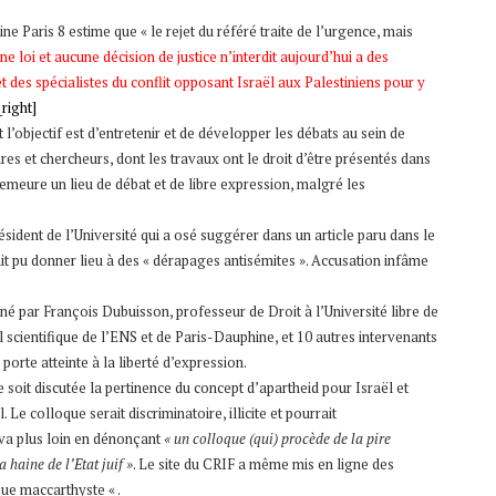
 Paris 8 estime que « le rejet du référé traite de l’urgence, mais
e loi et aucune décision de justice n’interdit aujourd’hui a des
t des spécialistes du conflit opposant Israël aux Palestiniens pour y
right]
l’objectif est d’entretenir et de développer les débats au sein de
ires et chercheurs, dont les travaux ont le droit d’être présentés dans
demeure un lieu de débat et de libre expression, malgré les
sident de l’Université qui a osé suggérer dans un article paru dans le
ait pu donner lieu à des « dérapages antisémites ». Accusation infâme
é par François Dubuisson, professeur de Droit à l’Université libre de
 scientifique de l’ENS et de Paris-Dauphine, et 10 autres intervenants
 porte atteinte à la liberté d’expression.
 soit discutée la pertinence du concept d’apartheid pour Israël et
l. Le colloque serait discriminatoire, illicite et pourrait
va plus loin en dénonçant
« un colloque (qui) procède de la pire
 haine de l’Etat juif »
. Le site du CRIF a même mis en ligne des
ue maccarthyste « .