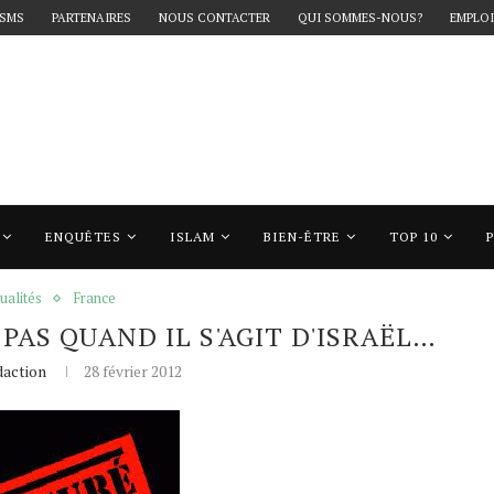
 SMS
PARTENAIRES
NOUS CONTACTER
QUI SOMMES-NOUS?
EMPLOI
ENQUÊTES
ISLAM
BIEN-ÊTRE
TOP 10
Pas quand il s'agit d'Israël…
ualités
France
 PAS QUAND IL S'AGIT D'ISRAËL…
action
28 février 2012