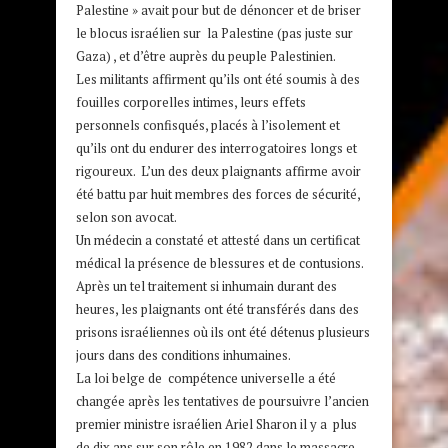
Palestine » avait pour but de dénoncer et de briser
le blocus israélien sur la Palestine (pas juste sur
Gaza) , et d’être auprès du peuple Palestinien.
Les militants affirment qu’ils ont été soumis à des
fouilles corporelles intimes, leurs effets
personnels confisqués, placés à l’isolement et
qu’ils ont du endurer des interrogatoires longs et
rigoureux. L’un des deux plaignants affirme avoir
été battu par huit membres des forces de sécurité,
selon son avocat.
Un médecin a constaté et attesté dans un certificat
médical la présence de blessures et de contusions.
Après un tel traitement si inhumain durant des
heures, les plaignants ont été transférés dans des
prisons israéliennes où ils ont été détenus plusieurs
jours dans des conditions inhumaines.
La loi belge de compétence universelle a été
changée après les tentatives de poursuivre l’ancien
premier ministre israélien Ariel Sharon il y a plus
de dix ans sur son rôle en 1982 dans le massacre