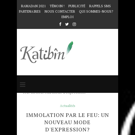
RAMADAN 2021
TÉMOIN !
PUBLICITÉ
RAPPELS SMS
PARTENAIRES
NOUS CONTACTER
QUI SOMMES-NOUS?
EMPLOI
Accueil
Actualités
Immolation par le
feu: Un nouveau mode d'expression?
Actualités
IMMOLATION PAR LE FEU: UN
NOUVEAU MODE
D'EXPRESSION?