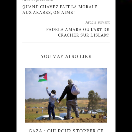
QUAND CHAVEZ FAIT LA MORALE
AUX ARABES, ON AIME!
Article suivant
FADELA AMARA OU L'ART DE
CRACHER SUR L'ISLAM!
YOU MAY ALSO LIKE
QUE
GAZA : QUI POUR STOPPER CE
MADRA