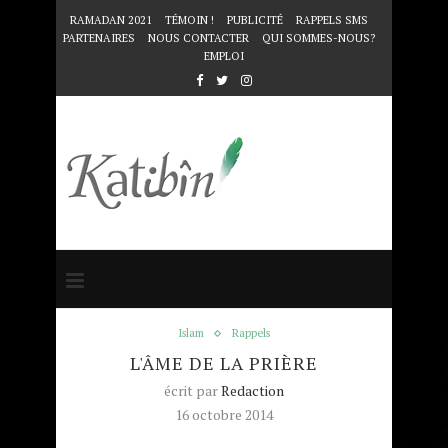
RAMADAN 2021
TÉMOIN !
PUBLICITÉ
RAPPELS SMS
PARTENAIRES
NOUS CONTACTER
QUI SOMMES-NOUS?
EMPLOI
Accueil
Islam
L'âme de la prière
Islam
Rappels
L'ÂME DE LA PRIÈRE
écrit par
Redaction
16 octobre 2014