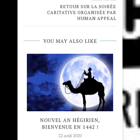
RETOUR SUR LA SOIRÉE
CARITATIVE ORGANISÉE PAR
HUMAN APPEAL
YOU MAY ALSO LIKE
’ALLAH
NOUVEL AN HÉGIRIEN,
L’ARA
BIENVENUE EN 1442 !
RÉFUGI
22 août 2020