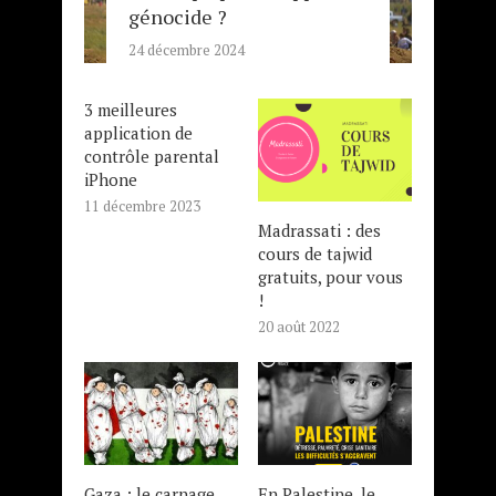
génocide ?
24 décembre 2024
3 meilleures
application de
contrôle parental
iPhone
11 décembre 2023
Madrassati : des
cours de tajwid
gratuits, pour vous
!
20 août 2022
Gaza : le carnage
En Palestine, le