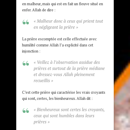
en malheur, mais qui est en fait un fleuve situé en
enfer. Allah de dire :
« Malheur donc à ceux qui prient tout
en négligeant la prière »
La prière escomptée est celle effectuée avec
humilité comme Allah l’a explicité dans cet
injonction :
« Veillez à l’observation assidue des
prières et surtout de la prière médiane
et dressez-vous Allah pleinement
recueillis »
C’est cette prière qui caractérise les vrais croyants
qui sont, certes, les bienheureux. Allah dit :
« Bienheureux sont certes les croyants,
ceux qui sont humbles dans leurs
prières »