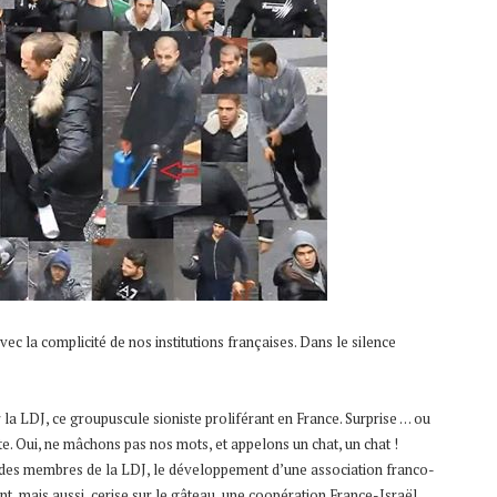
vec la complicité de nos institutions françaises. Dans le silence
 la LDJ, ce groupuscule sioniste proliférant en France. Surprise … ou
ste. Oui, ne mâchons pas nos mots, et appelons un chat, un chat !
 des membres de la LDJ, le développement d’une association franco-
ent, mais aussi, cerise sur le gâteau, une coopération France-Israël