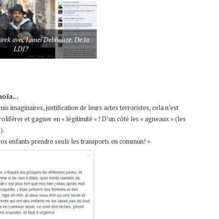
rek avec Jamel Debbouze. De la
LDJ?
anoïa…
s imaginaires, justification de leurs actes terroristes, cela n’est
oliférer et gagner en « légitimité » ! D’un côté les « agneaux » (les
).
vos enfants prendre seuls les transports en commun! »