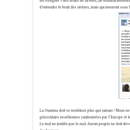
les éloigner « des bruits de sirènes, de bombardements 
d’entendre le bruit des sirènes, mais qui meurent sou
La Oumma doit se mobiliser plus que jamais ! Nous ne 
génocidaire israéliennes cautionnées par l’Europe et le
Le mal ne justifie pas le mal. Aucun peuple ne doit dev