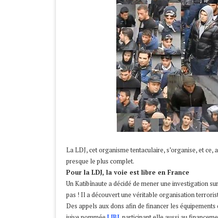
La LDJ, cet organisme tentaculaire, s’organise, et ce, a
presque le plus complet.
Pour la LDJ, la voie est libre en France
Un Katibînaute a décidé de mener une investigation sur
pas ! Il a découvert une véritable organisation terrori
Des appels aux dons afin de financer les équipements
juive nommée
LIBI
, participant elle aussi au financem