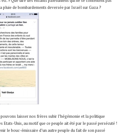
etc. » Que dire des enfants palestiniens qui ne se contentent pas
s la pluie de bombardements deversée par Israël sur Gaza ?
pouvons laisser nos frères subir l’hégémonie et la politique
s Etats-Unis, au motif que ce peuple ait été par le passé persécuté !
enir le bouc-émissaire d’un autre peuple du fait de son passé