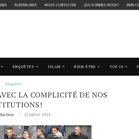
 SMS
PARTENAIRES
NOUS CONTACTER
QUI SOMMES-NOUS?
EMPLOI
ENQUÊTES
ISLAM
BIEN-ÊTRE
TOP 10
 la complicité de nos institutions!
Enquêtes
 AVEC LA COMPLICITÉ DE NOS
TITUTIONS!
daction
22 juillet 2014