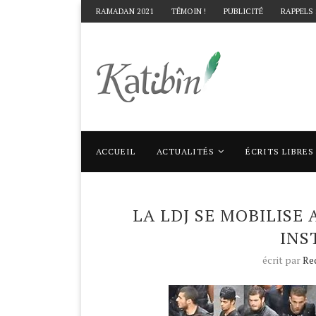
RAMADAN 2021
TÉMOIN !
PUBLICITÉ
RAPPELS
ACCUEIL
ACTUALITÉS
ÉCRITS LIBRES
Accueil
Enquêtes
La LDJ se mobilise avec
LA LDJ SE MOBILISE
INS
écrit par
Re